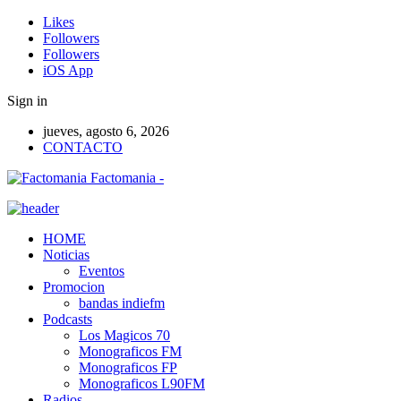
Likes
Followers
Followers
iOS App
Sign in
jueves, agosto 6, 2026
CONTACTO
Factomania -
HOME
Noticias
Eventos
Promocion
bandas indiefm
Podcasts
Los Magicos 70
Monograficos FM
Monograficos FP
Monograficos L90FM
Radios