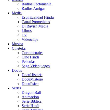
Radios Factomania
Radios Amigas
Media
Espiritualidad Hindu
Canal Prometheus
Dj Ravish Media
Libros
TV
Videoclips
Musica
Cineteka
Cortometrajes
Cine Hindi
Peliculas
Saga Videojuegos
Docus
DocuHistoria
DocuMisterio
DocuPsico
Series
Dragon Ball
Animacion
Serie Biblica
Serie Hindi