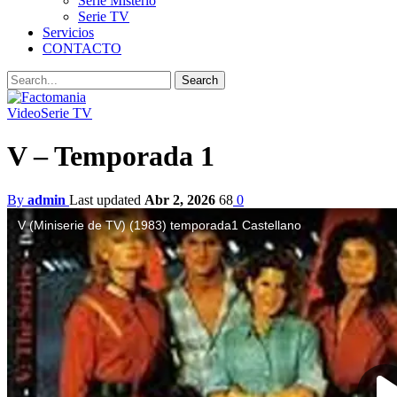
Serie Misterio
Serie TV
Servicios
CONTACTO
Video
Serie TV
V – Temporada 1
By
admin
Last updated
Abr 2, 2026
68
0