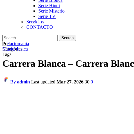
Serie Biblica
Serie Hindi
Serie Misterio
Serie TV
Servicios
CONTACTO
Posts
Categories
Music
Musica
Tags
Carrera Blanca – Carrera Blan
By
admin
Last updated
Mar 27, 2026
30
0