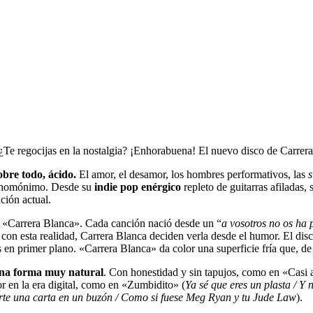
¿Te regocijas en la nostalgia? ¡Enhorabuena! El nuevo disco de Carrera 
obre todo, ácido.
El amor, el desamor, los hombres performativos, las
s
 homónimo. Desde su
indie pop enérgico
repleto de guitarras afiladas,
ción actual.
o «Carrera Blanca». Cada canción nació desde un “
a vosotros no os ha
con esta realidad, Carrera Blanca deciden verla desde el humor. El disc
s en primer plano. «Carrera Blanca» da color una superficie fría que, d
 una forma muy natural
. Con honestidad y sin tapujos, como en «Casi 
r en la era digital, como en «Zumbidito» (
Ya sé que eres un plasta / Y
rte una carta en un buzón / Como si fuese Meg Ryan y tu Jude Law
).