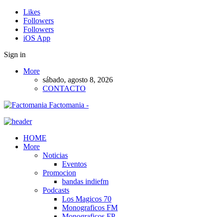
Likes
Followers
Followers
iOS App
Sign in
More
sábado, agosto 8, 2026
CONTACTO
Factomania -
HOME
More
Noticias
Eventos
Promocion
bandas indiefm
Podcasts
Los Magicos 70
Monograficos FM
Monograficos FP