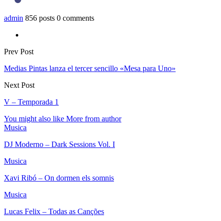
admin
856 posts
0 comments
Prev Post
Medias Pintas lanza el tercer sencillo «Mesa para Uno»
Next Post
V – Temporada 1
You might also like
More from author
Musica
DJ Moderno – Dark Sessions Vol. I
Musica
Xavi Ribó – On dormen els somnis
Musica
Lucas Felix – Todas as Canções