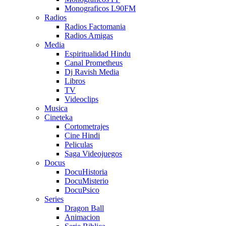
Monograficos L90FM
Radios
Radios Factomania
Radios Amigas
Media
Espiritualidad Hindu
Canal Prometheus
Dj Ravish Media
Libros
TV
Videoclips
Musica
Cineteka
Cortometrajes
Cine Hindi
Peliculas
Saga Videojuegos
Docus
DocuHistoria
DocuMisterio
DocuPsico
Series
Dragon Ball
Animacion