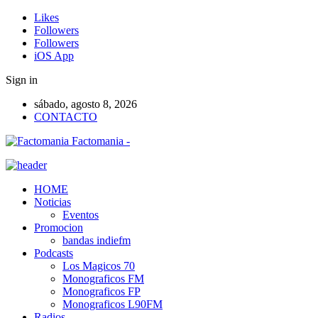
Likes
Followers
Followers
iOS App
Sign in
sábado, agosto 8, 2026
CONTACTO
Factomania -
HOME
Noticias
Eventos
Promocion
bandas indiefm
Podcasts
Los Magicos 70
Monograficos FM
Monograficos FP
Monograficos L90FM
Radios