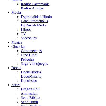
Radios Factomania
Radios Amigas
Media
Espiritualidad Hindu
Canal Prometheus
Dj Ravish Media
Libros
TV
Videoclips
Musica
Cineteka
Cortometrajes
Cine Hindi
Peliculas
Saga Videojuegos
Docus
DocuHistoria
DocuMisterio
DocuPsico
Series
Dragon Ball
Animacion
Serie Biblica
Serie Hindi