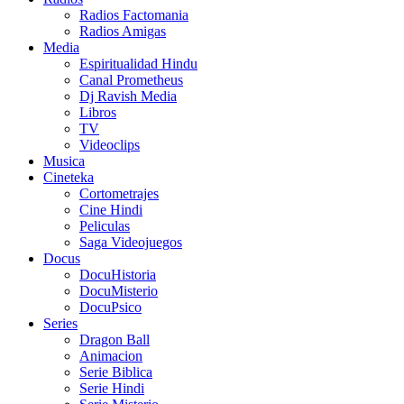
Radios Factomania
Radios Amigas
Media
Espiritualidad Hindu
Canal Prometheus
Dj Ravish Media
Libros
TV
Videoclips
Musica
Cineteka
Cortometrajes
Cine Hindi
Peliculas
Saga Videojuegos
Docus
DocuHistoria
DocuMisterio
DocuPsico
Series
Dragon Ball
Animacion
Serie Biblica
Serie Hindi