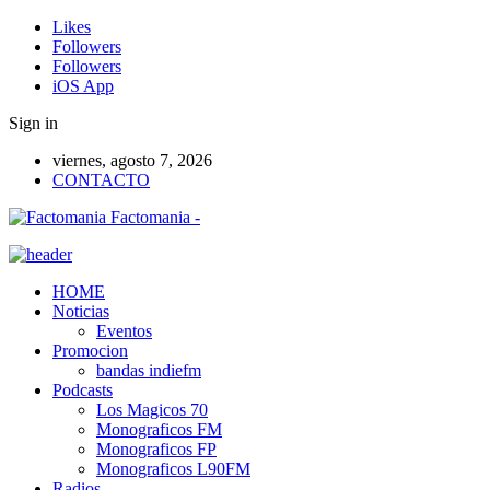
Likes
Followers
Followers
iOS App
Sign in
viernes, agosto 7, 2026
CONTACTO
Factomania -
HOME
Noticias
Eventos
Promocion
bandas indiefm
Podcasts
Los Magicos 70
Monograficos FM
Monograficos FP
Monograficos L90FM
Radios