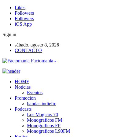
Likes
Followers
Followers
iOS App
Sign in
sábado, agosto 8, 2026
CONTACTO
Factomania -
HOME
Noticias
Eventos
Promocion
bandas indiefm
Podcasts
Los Magicos 70
Monograficos FM
Monograficos FP
Monograficos L90FM
Radios