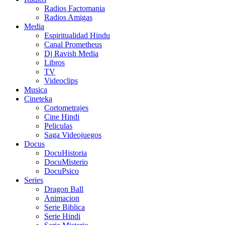
Radios Factomania
Radios Amigas
Media
Espiritualidad Hindu
Canal Prometheus
Dj Ravish Media
Libros
TV
Videoclips
Musica
Cineteka
Cortometrajes
Cine Hindi
Peliculas
Saga Videojuegos
Docus
DocuHistoria
DocuMisterio
DocuPsico
Series
Dragon Ball
Animacion
Serie Biblica
Serie Hindi