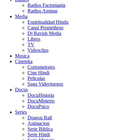
Radios Factomania
Radios Amigas
Media
Espiritualidad Hindu
Canal Prometheus
Dj Ravish Media
Libros
TV
Videoclips
Musica
Cineteka
Cortometrajes
Cine Hindi
Peliculas
Saga Videojuegos
Docus
DocuHistoria
DocuMisterio
DocuPsico
Series
Dragon Ball
Animacion
Serie Biblica
Serie Hindi