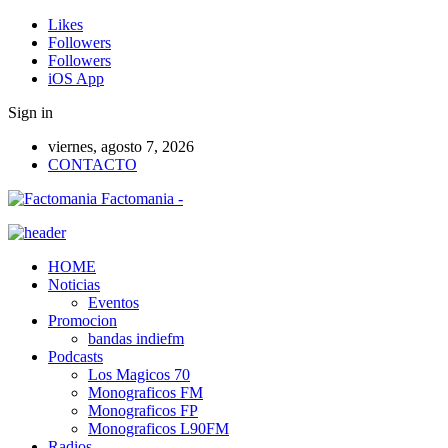
Likes
Followers
Followers
iOS App
Sign in
viernes, agosto 7, 2026
CONTACTO
Factomania -
HOME
Noticias
Eventos
Promocion
bandas indiefm
Podcasts
Los Magicos 70
Monograficos FM
Monograficos FP
Monograficos L90FM
Radios