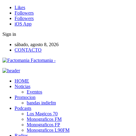
Likes
Followers
Followers
iOS App
Sign in
sábado, agosto 8, 2026
CONTACTO
Factomania -
HOME
Noticias
Eventos
Promocion
bandas indiefm
Podcasts
Los Magicos 70
Monograficos FM
Monograficos FP
Monograficos L90FM
Radios