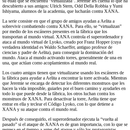
su edad que se encuentra “virtualizada”. Jeremie les cuenta lo que ha
descubierto a sus amigos: Ulrich Stern, Odd Della Robbia y Yumi
Ishiyama, alumnos de la academia, que lucharán contra XANA.
La serie consiste en que el grupo de amigos ayudan a Aelita a
sobrevivir combatiendo contra XANA. Para ello, se “virtualizan”
por medio de los escáneres presentes en la fábrica que los
transportan al mundo virtual. XANA controla el superordenador y
ataca al mundo virtual de Lyoko, creado por Franz Hopper (cuya
verdadera identidad es Waldo Schaeffer, antiguo profesor de
ciencias y padre de Aelita), para conseguir la dominación del
mundo. Ataca al mundo activando torres, generalmente de una en
una, que actúan como acoplamientos al mundo real.
Los cuatro amigos tienen que virtualizarse usando los escáneres de
la fábrica para ayudar a Aelita a encontrar la torre activada. Mientras
que Jeremie se encarga de detectar los diferentes monstruos que les
hacen la vida imposible, guiarles por el buen camino y ayudarles en
todo lo que puede desde la fábrica, los otros luchan contra los
monstruos de XANA. Para desactivar la torre, Aelita tiene que
entrar en ella y teclear el Código Lyoko, con lo que detiene a
XANA y su ataque contra el mundo real.
Después de conseguirlo, el superordenador ejecuta la “vuelta al
pasado” si el ataque de XANA es de gran importancia, con lo que se
regresa en el tiempo a antes del ataque y sólo los protagonistas