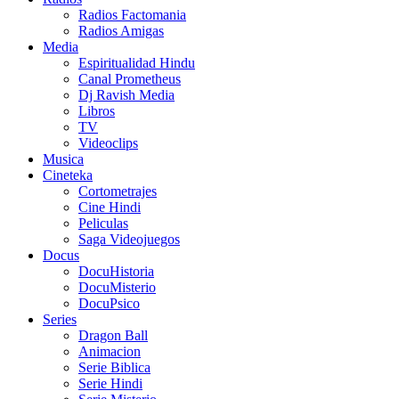
Radios Factomania
Radios Amigas
Media
Espiritualidad Hindu
Canal Prometheus
Dj Ravish Media
Libros
TV
Videoclips
Musica
Cineteka
Cortometrajes
Cine Hindi
Peliculas
Saga Videojuegos
Docus
DocuHistoria
DocuMisterio
DocuPsico
Series
Dragon Ball
Animacion
Serie Biblica
Serie Hindi