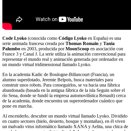
Code Lyoko
(conocida como
Código Lyoko
en España) es una
serie animada francesa creada por
Thomas Romain
y
Tania
Palumbo
en 2003, producida por
MoonScoop
en asociación con
France 3 y Canal J. La serie utiliza la animación convencional para
representar el mundo real y animación generada por ordenador en
un mundo virtual tridimensional llamado Lyoko.
En la academia Kadic de Boulogne-Billancourt (Francia), un
alumno superdotado, Jeremie Belpois, busca materiales para
construir unos robots. Para conseguirlos, se va hacia una fábrica
abandonada (basada en la antigua fábrica de la isla Seguin sobre el
río Sena, donde se fundó la empresa automovilística Renault) cerca
de la academia, donde encuentra un superordenador cuántico que
pone en marcha.
Al encenderlo, descubre un mundo virtual llamado Lyoko. Dividido
en cuatro sectores (hielo, desierto, bosque y montañas), en él viven
un malvado virus informático llamado XANA y Aelita, una chica de