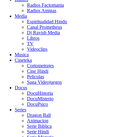
Radios Factomania
Radios Amigas
Media
Espiritualidad Hindu
Canal Prometheus
Dj Ravish Media
Libros
TV
Videoclips
Musica
Cineteka
Cortometrajes
Cine Hindi
Peliculas
Saga Videojuegos
Docus
DocuHistoria
DocuMisterio
DocuPsico
Series
Dragon Ball
Animacion
Serie Biblica
Serie Hindi