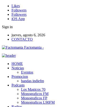
Likes
Followers
Followers
iOS App
Sign in
jueves, agosto 6, 2026
CONTACTO
Factomania -
HOME
Noticias
Eventos
Promocion
bandas indiefm
Podcasts
Los Magicos 70
Monograficos FM
Monograficos FP
Monograficos L90FM
Radios