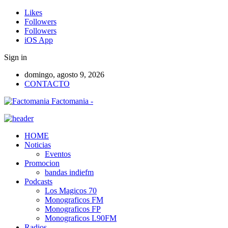
Likes
Followers
Followers
iOS App
Sign in
domingo, agosto 9, 2026
CONTACTO
Factomania -
HOME
Noticias
Eventos
Promocion
bandas indiefm
Podcasts
Los Magicos 70
Monograficos FM
Monograficos FP
Monograficos L90FM
Radios