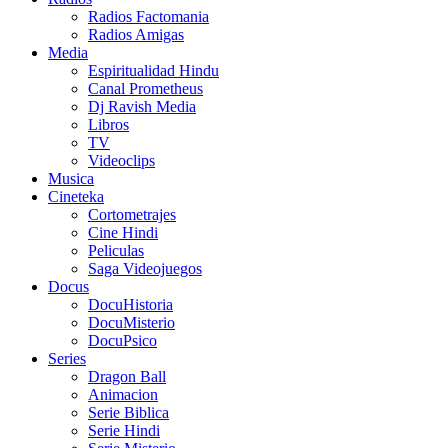
Radios Factomania
Radios Amigas
Media
Espiritualidad Hindu
Canal Prometheus
Dj Ravish Media
Libros
TV
Videoclips
Musica
Cineteka
Cortometrajes
Cine Hindi
Peliculas
Saga Videojuegos
Docus
DocuHistoria
DocuMisterio
DocuPsico
Series
Dragon Ball
Animacion
Serie Biblica
Serie Hindi