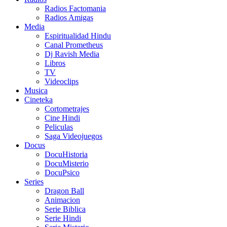
Radios Factomania
Radios Amigas
Media
Espiritualidad Hindu
Canal Prometheus
Dj Ravish Media
Libros
TV
Videoclips
Musica
Cineteka
Cortometrajes
Cine Hindi
Peliculas
Saga Videojuegos
Docus
DocuHistoria
DocuMisterio
DocuPsico
Series
Dragon Ball
Animacion
Serie Biblica
Serie Hindi