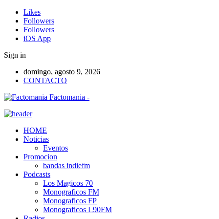
Likes
Followers
Followers
iOS App
Sign in
domingo, agosto 9, 2026
CONTACTO
Factomania -
HOME
Noticias
Eventos
Promocion
bandas indiefm
Podcasts
Los Magicos 70
Monograficos FM
Monograficos FP
Monograficos L90FM
Radios