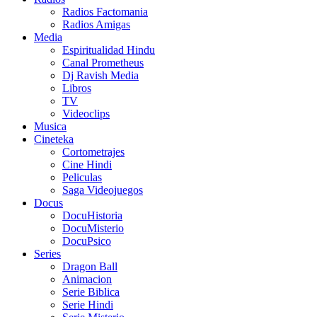
Radios Factomania
Radios Amigas
Media
Espiritualidad Hindu
Canal Prometheus
Dj Ravish Media
Libros
TV
Videoclips
Musica
Cineteka
Cortometrajes
Cine Hindi
Peliculas
Saga Videojuegos
Docus
DocuHistoria
DocuMisterio
DocuPsico
Series
Dragon Ball
Animacion
Serie Biblica
Serie Hindi