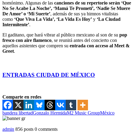
homónimo. Algunas de las
canciones de su repertorio serán ‘Que
No Se Acabe La Noche’, ‘Mamá Te Prometí’, ‘Nadie Se Muere
De Amor’ o ‘Mi Suerte’
, además de sus ya himnos vitalistas
como
‘Que Viva La Vida’, ‘La Vida Es Hoy’
y
‘La Ciudad
Intermitente’
.
El gaditano, que hará vibrar al público mexicano al son de su
pop
fresco con aire flamenco
, se reunirá antes del concierto con
aquellos asistentes que compren su
entrada con acceso al
Meet &
Greet
.
ENTRADAS CIUDAD DE MÉXICO
Comparte en redes
bandera libertad
Gonzalo Hermida
M2 Music Group
México
admin
856 posts
0 comments