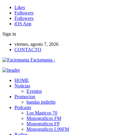
Likes
Followers
Followers
iOS App
Sign in
viernes, agosto 7, 2026
CONTACTO
Factomania -
HOME
Noticias
Eventos
Promocion
bandas indiefm
Podcasts
Los Magicos 70
Monograficos FM
Monograficos FP
Monograficos L90FM
Radios