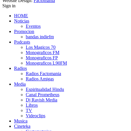
Website Design:
Factomania
Sign in
HOME
Noticias
Eventos
Promocion
bandas indiefm
Podcasts
Los Magicos 70
Monograficos FM
Monograficos FP
Monograficos L90FM
Radios
Radios Factomania
Radios Amigas
Media
Espiritualidad Hindu
Canal Prometheus
Dj Ravish Media
Libros
TV
Videoclips
Musica
Cineteka