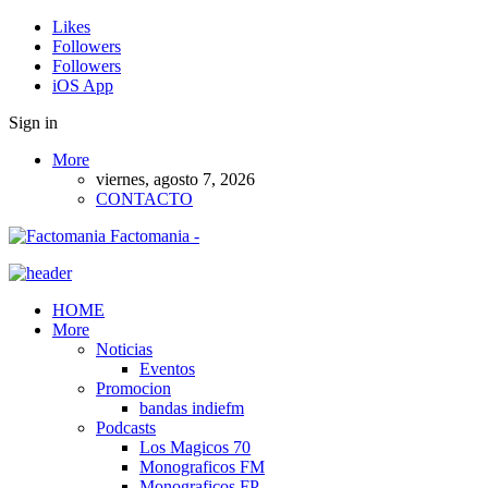
Likes
Followers
Followers
iOS App
Sign in
More
viernes, agosto 7, 2026
CONTACTO
Factomania -
HOME
More
Noticias
Eventos
Promocion
bandas indiefm
Podcasts
Los Magicos 70
Monograficos FM
Monograficos FP