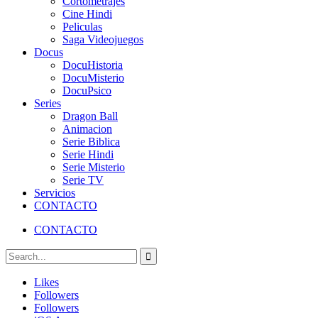
Cortometrajes
Cine Hindi
Peliculas
Saga Videojuegos
Docus
DocuHistoria
DocuMisterio
DocuPsico
Series
Dragon Ball
Animacion
Serie Biblica
Serie Hindi
Serie Misterio
Serie TV
Servicios
CONTACTO
CONTACTO
Likes
Followers
Followers