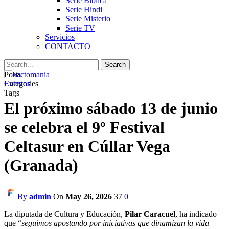
Serie Biblica
Serie Hindi
Serie Misterio
Serie TV
Servicios
CONTACTO
Posts
Categories
Eventos
Tags
El próximo sábado 13 de junio
se celebra el 9º Festival
Celtasur en Cúllar Vega
(Granada)
By
admin
On
May 26, 2026
37
0
La diputada de Cultura y Educación,
Pilar
Caracuel
, ha indicado
que “
seguimos apostando por iniciativas que dinamizan la vida