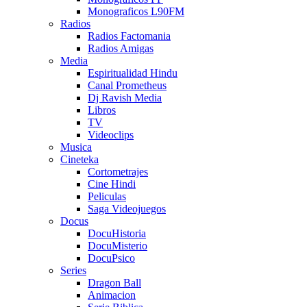
Monograficos L90FM
Radios
Radios Factomania
Radios Amigas
Media
Espiritualidad Hindu
Canal Prometheus
Dj Ravish Media
Libros
TV
Videoclips
Musica
Cineteka
Cortometrajes
Cine Hindi
Peliculas
Saga Videojuegos
Docus
DocuHistoria
DocuMisterio
DocuPsico
Series
Dragon Ball
Animacion