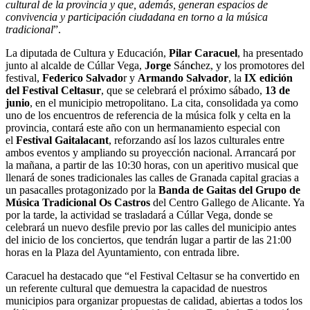
cultural de la provincia y que, además, generan espacios de
convivencia y participación ciudadana en torno a la música
tradicional
”.
La diputada de Cultura y Educación,
Pilar Caracuel
, ha presentado
junto al alcalde de Cúllar Vega,
Jorge
Sán
c
hez, y los promotores del
festival,
Federico Salvado
r y
Armando
Salvador
, la
IX edición
del Festival Celtasur
, que se celebrará el próximo sábado,
13 de
junio
, en el municipio metropolitano. La cita, consolidada ya como
uno de los encuentros de referencia de la música folk y celta en la
provincia, contará este año con un hermanamiento especial con
el
Festival
Gaitalacant
, reforzando así los lazos culturales entre
ambos eventos y ampliando su proyección nacional. Arrancará por
la mañana, a partir de las 10:30 horas, con un aperitivo musical que
llenará de sones tradicionales las calles de Granada capital gracias a
un pasacalles protagonizado por la
Banda de Gaitas del Grupo de
Música Tradicional Os Castros
del Centro Gallego de Alicante. Ya
por la tarde, la actividad se trasladará a Cúllar Vega, donde se
celebrará un nuevo desfile previo por las calles del municipio antes
del inicio de los conciertos, que tendrán lugar a partir de las 21:00
horas en la Plaza del Ayuntamiento, con entrada libre.
Caracuel ha destacado que “el Festival Celtasur se ha convertido en
un referente cultural que demuestra la capacidad de nuestros
municipios para organizar propuestas de calidad, abiertas a todos los