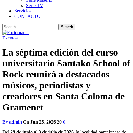
Serie Misterio
Serie TV
Servicios
CONTACTO
Eventos
La séptima edición del curso
universitario Santako School of
Rock reunirá a destacados
músicos, periodistas y
creadores en Santa Coloma de
Gramenet
By
admin
On
Jun 25, 2026
20
0
Del
29 de junio al 3 de julio de 2026
, la localidad barcelonesa de