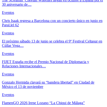
The Screamin’ Cheetah Wheelies llegan en octubre a España por el
30 aniversario de…
Eventos
Chris Isaak regresa a Barcelona con un concierto único en junio en
Paral.lel 62
Eventos
El próximo sábado 13 de junio se celebra el 9º Festival Celtasur en
Cúllar Vega…
Eventos
FIJET España recibe el Premio Nacional de Diplomacia y
Relaciones Internacionales…
Eventos
Gonzalo Hermida clavará su “bandera libertad” en Ciudad de
México el 13 de noviembre
Eventos
FlamenGO 2026 Irene Lozano “La Chiqui de Málaga”