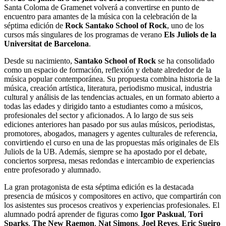
Santa Coloma de Gramenet volverá a convertirse en punto de
encuentro para amantes de la música con la celebración de la
séptima edición de
Rock Santako School of Rock
, uno de los
cursos más singulares de los programas de verano
Els Juliols de la
Universitat de Barcelona
.
Desde su nacimiento,
Santako School of Rock
se ha consolidado
como un espacio de formación, reflexión y debate alrededor de la
música popular contemporánea. Su propuesta combina historia de la
música, creación artística, literatura, periodismo musical, industria
cultural y análisis de las tendencias actuales, en un formato abierto a
todas las edades y dirigido tanto a estudiantes como a músicos,
profesionales del sector y aficionados. A lo largo de sus seis
ediciones anteriores han pasado por sus aulas músicos, periodistas,
promotores, abogados, managers y agentes culturales de referencia,
convirtiendo el curso en una de las propuestas más originales de Els
Juliols de la UB. Además, siempre se ha apostado por el debate,
conciertos sorpresa, mesas redondas e intercambio de experiencias
entre profesorado y alumnado.
La gran protagonista de esta séptima edición es la destacada
presencia de músicos y compositores en activo, que compartirán con
los asistentes sus procesos creativos y experiencias profesionales. El
alumnado podrá aprender de figuras como
Igor Paskual
,
Tori
Sparks
,
The New Raemon
,
Nat Simons
,
Joel Reyes
,
Eric Sueiro