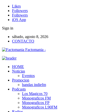
Likes
Followers
Followers
iOS App
Sign in
sábado, agosto 8, 2026
CONTACTO
Factomania -
HOME
Noticias
Eventos
Promocion
bandas indiefm
Podcasts
Los Magicos 70
Monograficos FM
Monograficos FP
Monograficos L90FM
Radios