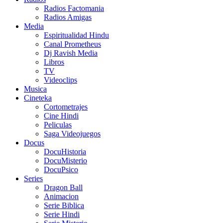
Radios Factomania
Radios Amigas
Media
Espiritualidad Hindu
Canal Prometheus
Dj Ravish Media
Libros
TV
Videoclips
Musica
Cineteka
Cortometrajes
Cine Hindi
Peliculas
Saga Videojuegos
Docus
DocuHistoria
DocuMisterio
DocuPsico
Series
Dragon Ball
Animacion
Serie Biblica
Serie Hindi