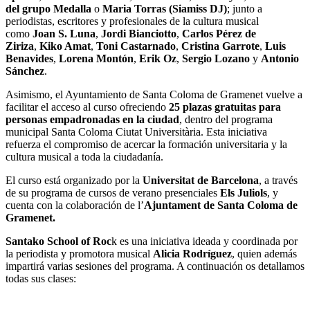
del grupo Medalla
o
Maria Torras (Siamiss DJ)
; junto a
periodistas, escritores y profesionales de la cultura musical
como
Joan S. Luna
,
Jordi Bianciotto
,
Carlos Pérez de
Ziriza
,
Kiko Amat
,
Toni Castarnado
,
Cristina Garrote
,
Luis
Benavides
,
Lorena Montón
,
Erik Oz
,
Sergio Lozano
y
Antonio
Sánchez
.
Asimismo, el Ayuntamiento de Santa Coloma de Gramenet vuelve a
facilitar el acceso al curso ofreciendo
25 plazas gratuitas para
personas empadronadas en la ciudad
, dentro del programa
municipal Santa Coloma Ciutat Universitària. Esta iniciativa
refuerza el compromiso de acercar la formación universitaria y la
cultura musical a toda la ciudadanía.
El curso está organizado por la
Universitat de Barcelona
, a través
de su programa de cursos de verano presenciales
Els Juliols
, y
cuenta con la colaboración de l’
Ajuntament de Santa Coloma de
Gramenet.
Santako School of Roc
k es una iniciativa ideada y coordinada por
la periodista y promotora musical
Alicia Rodríguez
, quien además
impartirá varias sesiones del programa. A continuación os detallamos
todas sus clases: