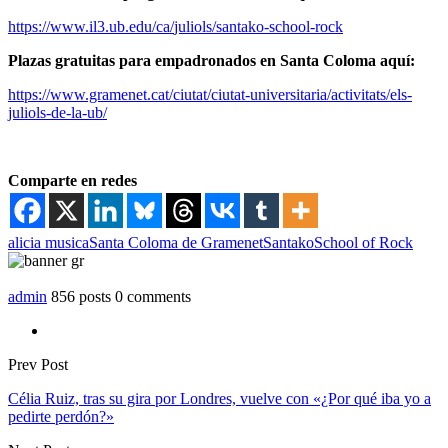
https://www.il3.ub.edu/ca/
juliols/santako-school-rock
Plazas gratuitas para empadronados en Santa Coloma aquí:
https://www.gramenet.cat/
ciutat/ciutat-universitaria/
activitats/els-
juliols-de-la-
ub/
Comparte en redes
alicia musica
Santa Coloma de Gramenet
Santako
School of Rock
admin
856 posts
0 comments
Prev Post
Célia Ruiz, tras su gira por Londres, vuelve con «¿Por qué iba yo a
pedirte perdón?»