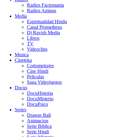
Radios Factomania
Radios Amigas
Media
Espiritualidad Hindu
Canal Prometheus
Dj Ravish Media
Libros
TV
Videoclips
Musica
Cineteka
Cortometrajes
Cine Hindi
Peliculas
Saga Videojuegos
Docus
DocuHistoria
DocuMisterio
DocuPsico
Series
Dragon Ball
Animacion
Serie Biblica
Serie Hindi