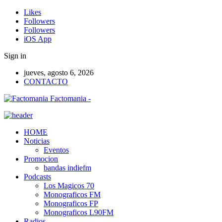
Likes
Followers
Followers
iOS App
Sign in
jueves, agosto 6, 2026
CONTACTO
Factomania -
HOME
Noticias
Eventos
Promocion
bandas indiefm
Podcasts
Los Magicos 70
Monograficos FM
Monograficos FP
Monograficos L90FM
Radios