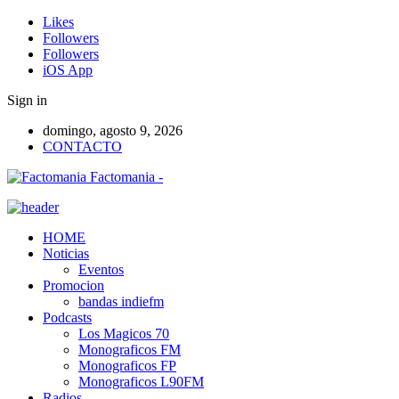
Likes
Followers
Followers
iOS App
Sign in
domingo, agosto 9, 2026
CONTACTO
Factomania -
HOME
Noticias
Eventos
Promocion
bandas indiefm
Podcasts
Los Magicos 70
Monograficos FM
Monograficos FP
Monograficos L90FM
Radios