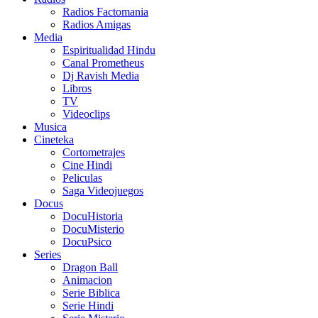
Radios Factomania
Radios Amigas
Media
Espiritualidad Hindu
Canal Prometheus
Dj Ravish Media
Libros
TV
Videoclips
Musica
Cineteka
Cortometrajes
Cine Hindi
Peliculas
Saga Videojuegos
Docus
DocuHistoria
DocuMisterio
DocuPsico
Series
Dragon Ball
Animacion
Serie Biblica
Serie Hindi