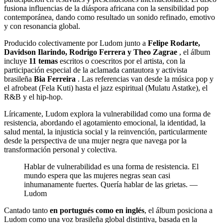
fusiona influencias de la diáspora africana con la sensibilidad pop
contemporánea, dando como resultado un sonido refinado, emotivo
y con resonancia global.
Producido colectivamente por Ludom junto a
Felipe Rodarte,
Davidson Ilarindo, Rodrigo Ferrera y Theo Zagrae
, el álbum
incluye
11 temas
escritos o coescritos por el artista, con la
participación especial de la aclamada cantautora y activista
brasileña
Bia Ferreira
. Las referencias van desde la música pop y
el afrobeat (Fela Kuti) hasta el jazz espiritual (Mulatu Astatke), el
R&B y el hip-hop.
Líricamente, Ludom explora la vulnerabilidad como una forma de
resistencia, abordando el agotamiento emocional, la identidad, la
salud mental, la injusticia social y la reinvención, particularmente
desde la perspectiva de una mujer negra que navega por la
transformación personal y colectiva.
Hablar de vulnerabilidad es una forma de resistencia. El
mundo espera que las mujeres negras sean casi
inhumanamente fuertes. Quería hablar de las grietas. —
Ludom
Cantado tanto
en portugués como en inglés
, el álbum posiciona a
Ludom como una voz brasileña global distintiva, basada en la