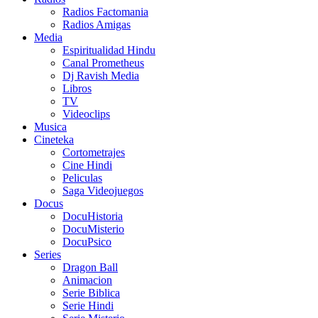
Radios Factomania
Radios Amigas
Media
Espiritualidad Hindu
Canal Prometheus
Dj Ravish Media
Libros
TV
Videoclips
Musica
Cineteka
Cortometrajes
Cine Hindi
Peliculas
Saga Videojuegos
Docus
DocuHistoria
DocuMisterio
DocuPsico
Series
Dragon Ball
Animacion
Serie Biblica
Serie Hindi