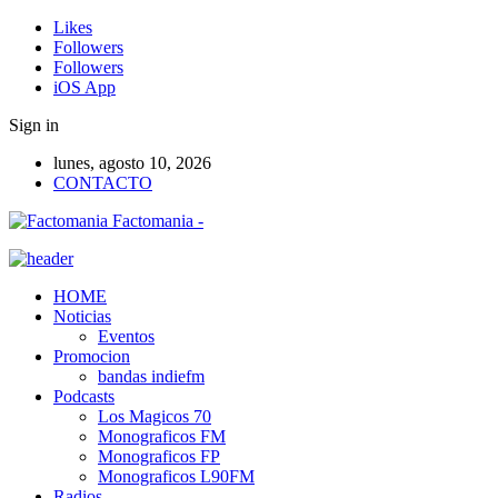
Likes
Followers
Followers
iOS App
Sign in
lunes, agosto 10, 2026
CONTACTO
Factomania -
HOME
Noticias
Eventos
Promocion
bandas indiefm
Podcasts
Los Magicos 70
Monograficos FM
Monograficos FP
Monograficos L90FM
Radios