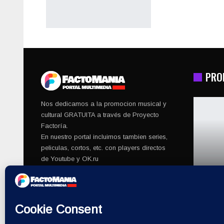
PRO
Nos dedicamos a la promocion musical y
cultural GRATUITA a través de Proyecto
Factoría.
En nuestro portal incluimos tambien series,
peliculas, cortos, etc. con players directos
de Youtube y OK.ru
© 2026 - Factomania. All Rights Reserved.