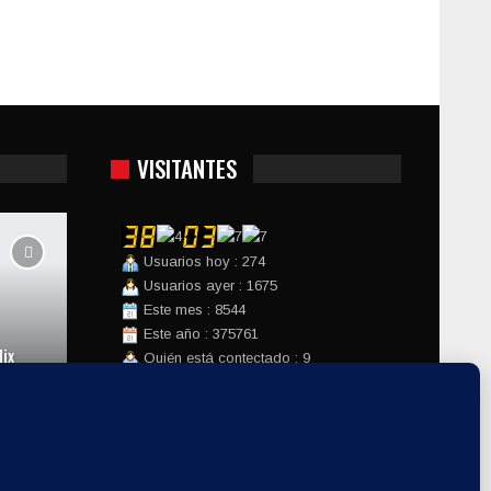
VISITANTES
Usuarios hoy : 274
Usuarios ayer : 1675
Este mes : 8544
Este año : 375761
ix
Quién está contectado : 9
Hora del servidor : 2026-08-07
Website Design:
Factomania