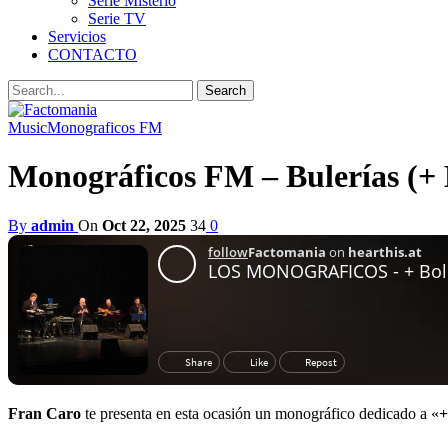
Serie Misterio
Serie TV
Servicios
CONTACTO
Music
Monograficos FM
Monográficos FM – Bulerías (+ 
By
admin
On
Oct 22, 2025
34
0
Fran Caro
te presenta en esta ocasión un monográfico dedicado a «
+