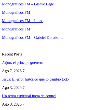
Monograficos FM – Giselle Lage
Monograficos FM
Monograficos FM – Liliac
Monograficos FM
Monograficos FM – Gabriel Dorobantu
Recent Posts
Arjun: el principe guerrero
Ago 7, 2026
7
Jesús: El error histórico que lo cambió todo
Ago 3, 2026
7
Un retiro espiritual fuera de control
Ago 3, 2026
7