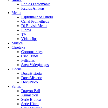
Radios Factomania
Radios Amigas
Media
Espiritualidad Hindu
Canal Prometheus
Dj Ravish Media
Libros
TV
Videoclips
Musica
Cineteka
Cortometrajes
Cine Hindi
Peliculas
Saga Videojuegos
Docus
DocuHistoria
DocuMisterio
DocuPsico
Series
Dragon Ball
Animacion
Serie Biblica
Serie Hindi