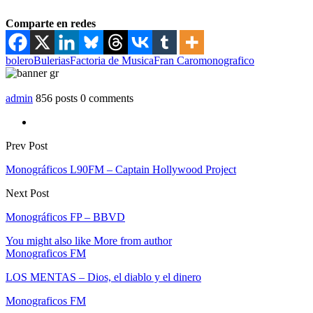
Comparte en redes
bolero
Bulerias
Factoria de Musica
Fran Caro
monografico
admin
856 posts
0 comments
Prev Post
Monográficos L90FM – Captain Hollywood Project
Next Post
Monográficos FP – BBVD
You might also like
More from author
Monograficos FM
LOS MENTAS – Dios, el diablo y el dinero
Monograficos FM