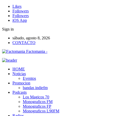
Likes
Followers
Followers
iOS App
Sign in
sábado, agosto 8, 2026
CONTACTO
Factomania -
HOME
Noticias
Eventos
Promocion
bandas indiefm
Podcasts
Los Magicos 70
Monograficos FM
Monograficos FP
Monograficos L90FM
Radios