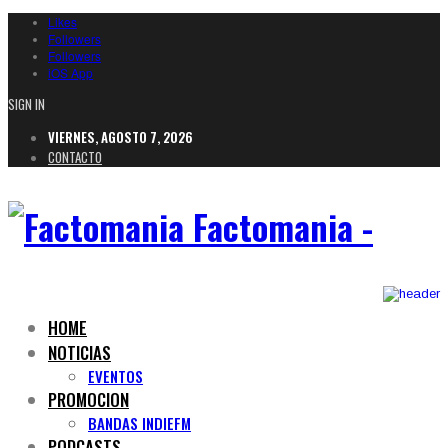
Likes
Followers
Followers
iOS App
SIGN IN
VIERNES, AGOSTO 7, 2026
CONTACTO
Factomania -
HOME
NOTICIAS
EVENTOS
PROMOCION
BANDAS INDIEFM
PODCASTS