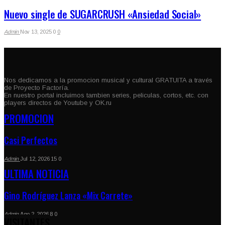
Nuevo single de SUGARCRUSH «Ansiedad Social»
Admin
Nov 13, 2025
0
0
Nos dedicamos a la promocion musical y cultural GRATUITA a través
de Proyecto Factoría.
En nuestro portal incluimos tambien series, peliculas, cortos, etc. con
players directos de Youtube y OK.ru
PROMOCION
Casi Perfectos
Admin
Jul 12, 2026
15
0
ULTIMA NOTICIA
Gino Rodríguez Lanza «Mix Carrete»
Admin
Ago 2, 2026
8
0
VISITANTES