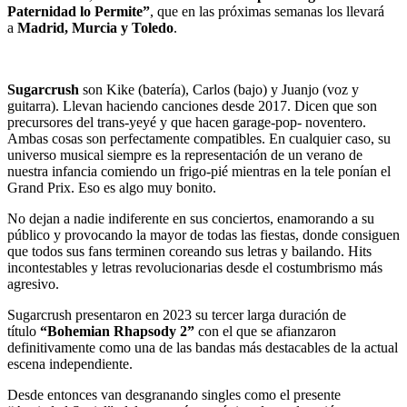
Paternidad lo Permite”
, que en las próximas semanas los llevará
a
Madrid, Murcia y Toledo
.
Sugarcrush
son Kike (batería), Carlos (bajo) y Juanjo (voz y
guitarra). Llevan haciendo canciones desde 2017. Dicen que son
precursores del trans-yeyé y que hacen garage-pop- noventero.
Ambas cosas son perfectamente compatibles. En cualquier caso, su
universo musical siempre es la representación de un verano de
nuestra infancia comiendo un frigo-pié mientras en la tele ponían el
Grand Prix. Eso es algo muy bonito.
No dejan a nadie indiferente en sus conciertos, enamorando a su
público y provocando la mayor de todas las fiestas, donde consiguen
que todos sus fans terminen coreando sus letras y bailando. Hits
incontestables y letras revolucionarias desde el costumbrismo más
agresivo.
Sugarcrush presentaron en 2023 su tercer larga duración de
título
“Bohemian Rhapsody 2”
con el que se afianzaron
definitivamente como una de las bandas más destacables de la actual
escena independiente.
Desde entonces van desgranando singles como el presente