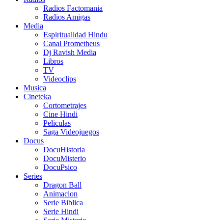
Radios Factomania
Radios Amigas
Media
Espiritualidad Hindu
Canal Prometheus
Dj Ravish Media
Libros
TV
Videoclips
Musica
Cineteka
Cortometrajes
Cine Hindi
Peliculas
Saga Videojuegos
Docus
DocuHistoria
DocuMisterio
DocuPsico
Series
Dragon Ball
Animacion
Serie Biblica
Serie Hindi