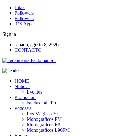
Likes
Followers
Followers
iOS App
Sign in
sábado, agosto 8, 2026
CONTACTO
Factomania -
HOME
Noticias
Eventos
Promocion
bandas indiefm
Podcasts
Los Magicos 70
Monograficos FM
Monograficos FP
Monograficos L90FM
Radios