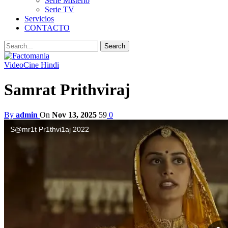
Serie Misterio
Serie TV
Servicios
CONTACTO
Video
Cine Hindi
Samrat Prithviraj
By
admin
On
Nov 13, 2025
59
0