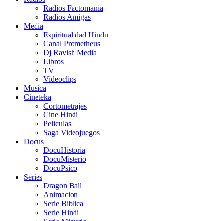
Radios Factomania
Radios Amigas
Media
Espiritualidad Hindu
Canal Prometheus
Dj Ravish Media
Libros
TV
Videoclips
Musica
Cineteka
Cortometrajes
Cine Hindi
Peliculas
Saga Videojuegos
Docus
DocuHistoria
DocuMisterio
DocuPsico
Series
Dragon Ball
Animacion
Serie Biblica
Serie Hindi