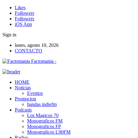
Likes
Followers
Followers
iOS App
Sign in
lunes, agosto 10, 2026
CONTACTO
Factomania -
HOME
Noticias
Eventos
Promocion
bandas indiefm
Podcasts
Los Magicos 70
Monograficos FM
Monograficos FP
Monograficos L90FM
Radios