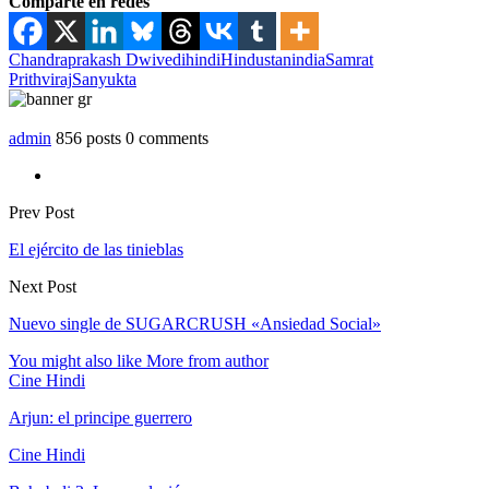
Comparte en redes
Chandraprakash Dwivedi
hindi
Hindustan
india
Samrat
Prithviraj
Sanyukta
admin
856 posts
0 comments
Prev Post
El ejército de las tinieblas
Next Post
Nuevo single de SUGARCRUSH «Ansiedad Social»
You might also like
More from author
Cine Hindi
Arjun: el principe guerrero
Cine Hindi