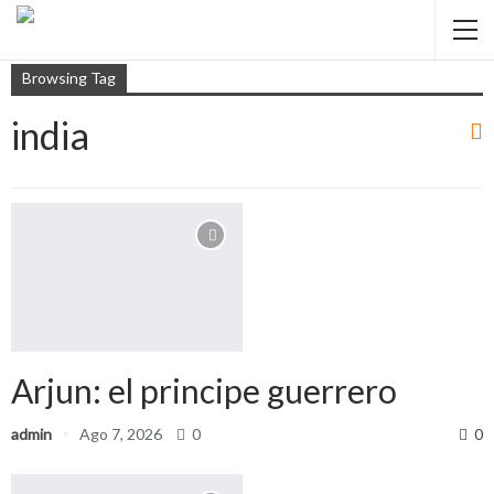
Browsing Tag
india
Arjun: el principe guerrero
admin
Ago 7, 2026
0
0