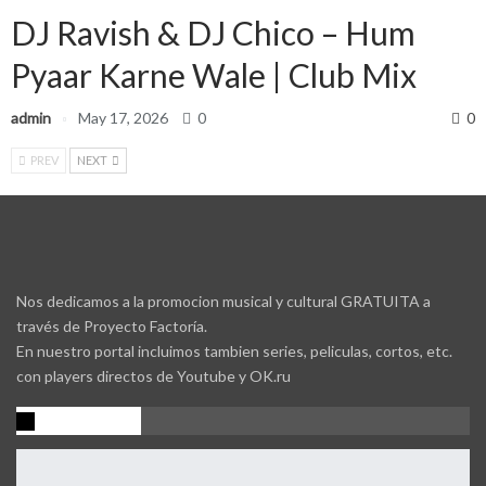
DJ Ravish & DJ Chico – Hum
Pyaar Karne Wale | Club Mix
admin
May 17, 2026
0
0
PREV
NEXT
Nos dedicamos a la promocion musical y cultural GRATUITA a
través de Proyecto Factoría.
En nuestro portal incluimos tambien series, peliculas, cortos, etc.
con players directos de Youtube y OK.ru
Promocion