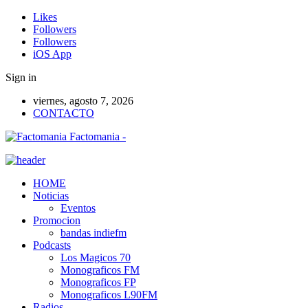
Likes
Followers
Followers
iOS App
Sign in
viernes, agosto 7, 2026
CONTACTO
Factomania -
HOME
Noticias
Eventos
Promocion
bandas indiefm
Podcasts
Los Magicos 70
Monograficos FM
Monograficos FP
Monograficos L90FM
Radios