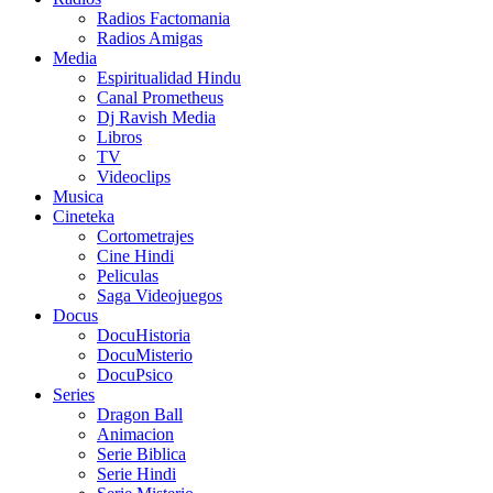
Radios Factomania
Radios Amigas
Media
Espiritualidad Hindu
Canal Prometheus
Dj Ravish Media
Libros
TV
Videoclips
Musica
Cineteka
Cortometrajes
Cine Hindi
Peliculas
Saga Videojuegos
Docus
DocuHistoria
DocuMisterio
DocuPsico
Series
Dragon Ball
Animacion
Serie Biblica
Serie Hindi