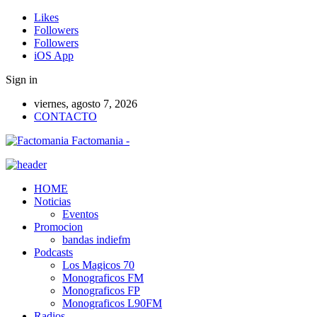
Likes
Followers
Followers
iOS App
Sign in
viernes, agosto 7, 2026
CONTACTO
Factomania -
HOME
Noticias
Eventos
Promocion
bandas indiefm
Podcasts
Los Magicos 70
Monograficos FM
Monograficos FP
Monograficos L90FM
Radios