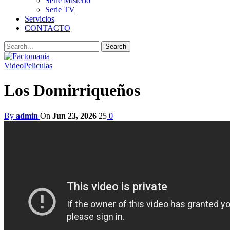
Serie Misterio
Serie TV
Servicios
CONTACTO
Video
Peliculas
Los Domirriqueños
By
admin
On
Jun 23, 2026
25
0