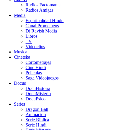
Radios Factomania
Radios Amigas
Media
Espiritualidad Hindu
Canal Prometheus
Dj Ravish Media
Libros
TV
Videoclips
Musica
Cineteka
Cortometrajes
Cine Hindi
Peliculas
Saga Videojuegos
Docus
DocuHistoria
DocuMisterio
DocuPsico
Series
Dragon Ball
Animacion
Serie Biblica
Serie Hindi