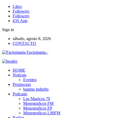
Likes
Followers
Followers
iOS App
Sign in
sábado, agosto 8, 2026
CONTACTO
Factomania -
HOME
Noticias
Eventos
Promocion
bandas indiefm
Podcasts
Los Magicos 70
Monograficos FM
Monograficos FP
Monograficos L90FM
Radios