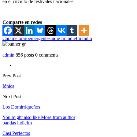
en el circuito de festivales nacionales.
Comparte en redes
Carameloraro
emergentes
indie fm
indiefm radio
admin
856 posts
0 comments
Prev Post
Iónica
Next Post
Los Domirriqueños
You might also like
More from author
bandas indiefm
Casi Perfectos