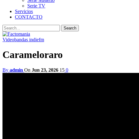
Serie Misterio
Serie TV
Servicios
CONTACTO
Video
bandas indiefm
Carameloraro
By
admin
On
Jun 23, 2026
15
0