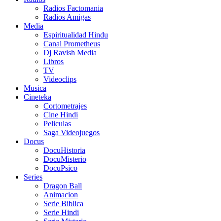
Radios Factomania
Radios Amigas
Media
Espiritualidad Hindu
Canal Prometheus
Dj Ravish Media
Libros
TV
Videoclips
Musica
Cineteka
Cortometrajes
Cine Hindi
Peliculas
Saga Videojuegos
Docus
DocuHistoria
DocuMisterio
DocuPsico
Series
Dragon Ball
Animacion
Serie Biblica
Serie Hindi