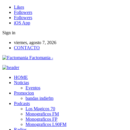
Likes
Followers
Followers
iOS App
Sign in
viernes, agosto 7, 2026
CONTACTO
Factomania -
HOME
Noticias
Eventos
Promocion
bandas indiefm
Podcasts
Los Magicos 70
Monograficos FM
Monograficos FP
Monograficos L90FM
Radios