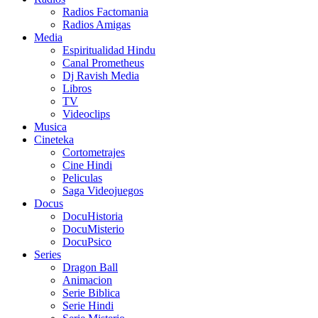
Radios Factomania
Radios Amigas
Media
Espiritualidad Hindu
Canal Prometheus
Dj Ravish Media
Libros
TV
Videoclips
Musica
Cineteka
Cortometrajes
Cine Hindi
Peliculas
Saga Videojuegos
Docus
DocuHistoria
DocuMisterio
DocuPsico
Series
Dragon Ball
Animacion
Serie Biblica
Serie Hindi