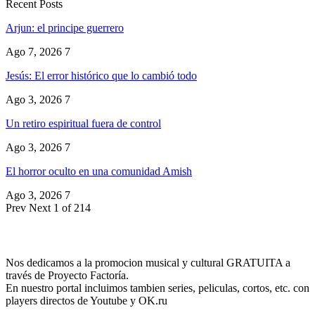
Recent Posts
Arjun: el principe guerrero
Ago 7, 2026
7
Jesús: El error histórico que lo cambió todo
Ago 3, 2026
7
Un retiro espiritual fuera de control
Ago 3, 2026
7
El horror oculto en una comunidad Amish
Ago 3, 2026
7
Prev
Next
1 of 214
Nos dedicamos a la promocion musical y cultural GRATUITA a
través de Proyecto Factoría.
En nuestro portal incluimos tambien series, peliculas, cortos, etc. con
players directos de Youtube y OK.ru