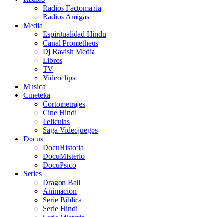
Radios Factomania
Radios Amigas
Media
Espiritualidad Hindu
Canal Prometheus
Dj Ravish Media
Libros
TV
Videoclips
Musica
Cineteka
Cortometrajes
Cine Hindi
Peliculas
Saga Videojuegos
Docus
DocuHistoria
DocuMisterio
DocuPsico
Series
Dragon Ball
Animacion
Serie Biblica
Serie Hindi