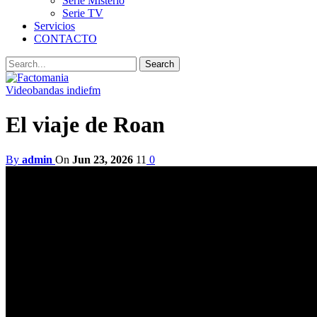
Serie Misterio
Serie TV
Servicios
CONTACTO
Video
bandas indiefm
El viaje de Roan
By
admin
On
Jun 23, 2026
11
0