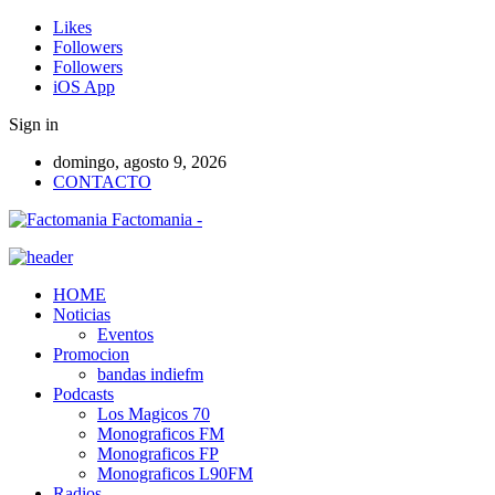
Likes
Followers
Followers
iOS App
Sign in
domingo, agosto 9, 2026
CONTACTO
Factomania -
HOME
Noticias
Eventos
Promocion
bandas indiefm
Podcasts
Los Magicos 70
Monograficos FM
Monograficos FP
Monograficos L90FM
Radios