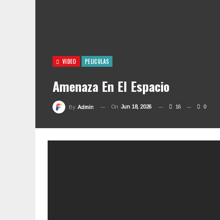
VIDEO
PELICULAS
Amenaza En El Espacio
On
Jun 18, 2026
16
0
By
Admin