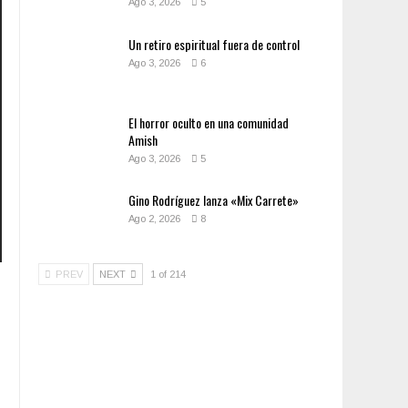
Ago 3, 2026
5
Un retiro espiritual fuera de control
Ago 3, 2026
6
El horror oculto en una comunidad
Amish
Ago 3, 2026
5
Gino Rodríguez lanza «Mix Carrete»
Ago 2, 2026
8
PREV
NEXT
1 of 214