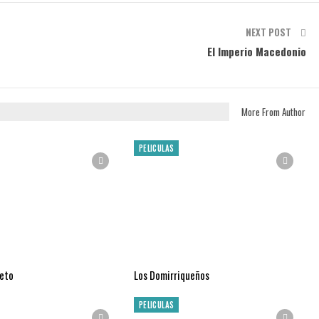
NEXT POST
El Imperio Macedonio
More From Author
PELICULAS
reto
Los Domirriqueños
PELICULAS