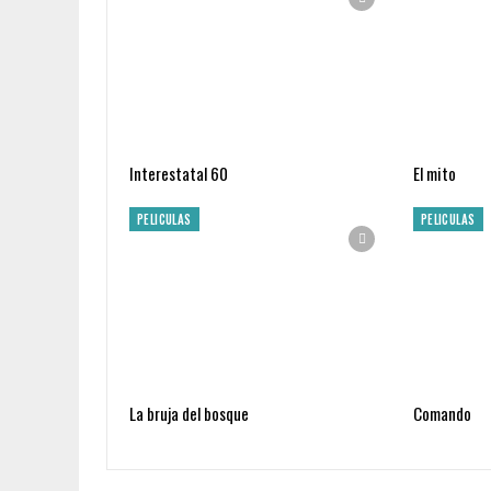
Interestatal 60
El mito
PELICULAS
PELICULAS
La bruja del bosque
Comando