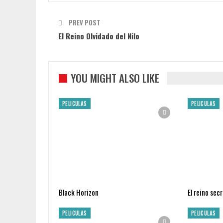
PREV POST
El Reino Olvidado del Nilo
YOU MIGHT ALSO LIKE
PELICULAS
PELICULAS
Black Horizon
El reino sec
PELICULAS
PELICULAS