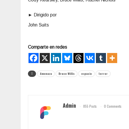
► Dirigido por
John Suits
Comparte en redes
Amenaza
Bruce Willis
espacio
terror
Admin
855 Posts
0 Comments