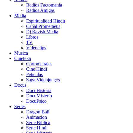
Radios Factomania
Radios Amigas
Media
Espiritualidad Hindu
Canal Prometheus
Dj Ravish Media
Libros
TV
Videoclips
Musica
Cineteka
Cortometrajes
Cine Hindi
Peliculas
Saga Videojuegos
Docus
DocuHistoria
DocuMisterio
DocuPsico
Series
Dragon Ball
Animacion
Serie Biblica
Serie Hindi