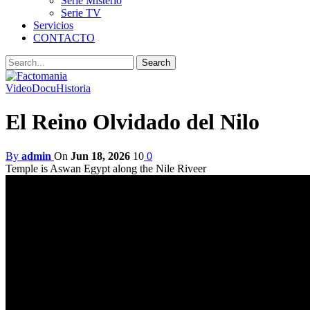
Serie Misterio
Serie TV
Servicios
CONTACTO
Video
DocuHistoria
El Reino Olvidado del Nilo
By
admin
On
Jun 18, 2026
10
0
Temple is Aswan Egypt along the Nile Riveer