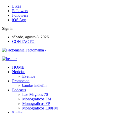
Likes
Followers
Followers
iOS App
Sign in
sábado, agosto 8, 2026
CONTACTO
Factomania -
HOME
Noticias
Eventos
Promocion
bandas indiefm
Podcasts
Los Magicos 70
Monograficos FM
Monograficos FP
Monograficos L90FM
Radios