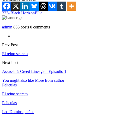
2234
Black Horizon
Ellie
admin
856 posts
0 comments
Prev Post
El reino secreto
Next Post
Assassin’s Creed Lineage – Episodio 1
You might also like
More from author
Peliculas
El reino secreto
Peliculas
Los Domirriqueños