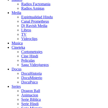
Radios Factomania
Radios Amigas
Media
Espiritualidad Hindu
Canal Prometheus
Dj Ravish Media
Libros
TV
Videoclips
Musica
Cineteka
Cortometrajes
Cine Hindi
Peliculas
Saga Videojuegos
Docus
DocuHistoria
DocuMisterio
DocuPsico
Series
Dragon Ball
Animacion
Serie Biblica
Serie Hindi