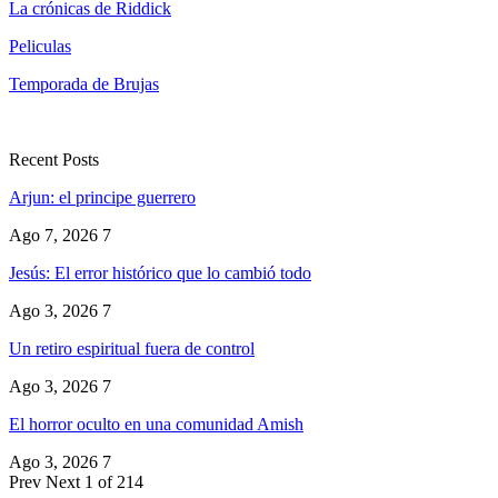
La crónicas de Riddick
Peliculas
Temporada de Brujas
Recent Posts
Arjun: el principe guerrero
Ago 7, 2026
7
Jesús: El error histórico que lo cambió todo
Ago 3, 2026
7
Un retiro espiritual fuera de control
Ago 3, 2026
7
El horror oculto en una comunidad Amish
Ago 3, 2026
7
Prev
Next
1 of 214