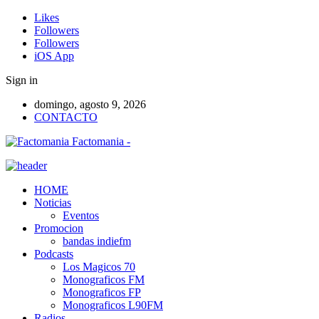
Likes
Followers
Followers
iOS App
Sign in
domingo, agosto 9, 2026
CONTACTO
Factomania -
HOME
Noticias
Eventos
Promocion
bandas indiefm
Podcasts
Los Magicos 70
Monograficos FM
Monograficos FP
Monograficos L90FM
Radios