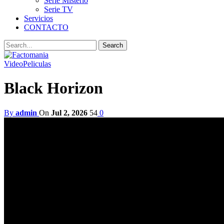
Serie Misterio
Serie TV
Servicios
CONTACTO
Video
Peliculas
Black Horizon
By
admin
On
Jul 2, 2026
54
0