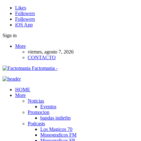
Likes
Followers
Followers
iOS App
Sign in
More
viernes, agosto 7, 2026
CONTACTO
Factomania -
HOME
More
Noticias
Eventos
Promocion
bandas indiefm
Podcasts
Los Magicos 70
Monograficos FM
Monograficos FP