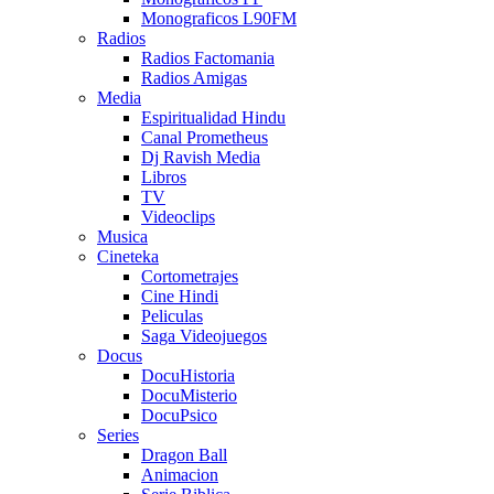
Monograficos L90FM
Radios
Radios Factomania
Radios Amigas
Media
Espiritualidad Hindu
Canal Prometheus
Dj Ravish Media
Libros
TV
Videoclips
Musica
Cineteka
Cortometrajes
Cine Hindi
Peliculas
Saga Videojuegos
Docus
DocuHistoria
DocuMisterio
DocuPsico
Series
Dragon Ball
Animacion