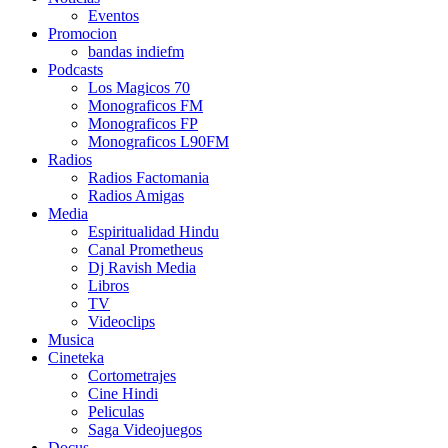
Eventos
Promocion
bandas indiefm
Podcasts
Los Magicos 70
Monograficos FM
Monograficos FP
Monograficos L90FM
Radios
Radios Factomania
Radios Amigas
Media
Espiritualidad Hindu
Canal Prometheus
Dj Ravish Media
Libros
TV
Videoclips
Musica
Cineteka
Cortometrajes
Cine Hindi
Peliculas
Saga Videojuegos
Docus