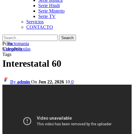
Serie Biblica
Serie Hindi
Serie Misterio
Serie TV
Servicios
CONTACTO
Posts
Categories
Video
Peliculas
Tags
Interestatal 60
By
admin
On
Jun 22, 2026
10
0