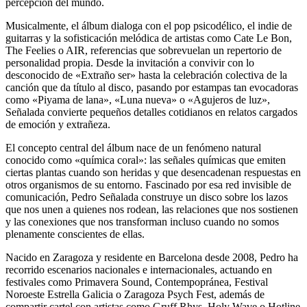
percepción del mundo.
Musicalmente, el álbum dialoga con el pop psicodélico, el indie de
guitarras y la sofisticación melódica de artistas como Cate Le Bon,
The Feelies o AIR, referencias que sobrevuelan un repertorio de
personalidad propia. Desde la invitación a convivir con lo
desconocido de «Extraño ser» hasta la celebración colectiva de la
canción que da título al disco, pasando por estampas tan evocadoras
como «Piyama de lana», «Luna nueva» o «Agujeros de luz»,
Señalada convierte pequeños detalles cotidianos en relatos cargados
de emoción y extrañeza.
El concepto central del álbum nace de un fenómeno natural
conocido como «química coral»: las señales químicas que emiten
ciertas plantas cuando son heridas y que desencadenan respuestas en
otros organismos de su entorno. Fascinado por esa red invisible de
comunicación, Pedro Señalada construye un disco sobre los lazos
que nos unen a quienes nos rodean, las relaciones que nos sostienen
y las conexiones que nos transforman incluso cuando no somos
plenamente conscientes de ellas.
Nacido en Zaragoza y residente en Barcelona desde 2008, Pedro ha
recorrido escenarios nacionales e internacionales, actuando en
festivales como Primavera Sound, Contempopránea, Festival
Noroeste Estrella Galicia o Zaragoza Psych Fest, además de
compartir cartel con artistas como Gruff Rhys, Holy Wave o Hotline