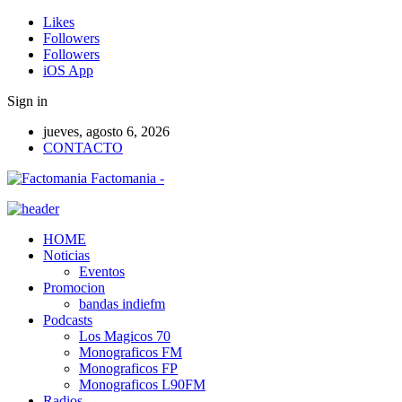
Likes
Followers
Followers
iOS App
Sign in
jueves, agosto 6, 2026
CONTACTO
Factomania -
HOME
Noticias
Eventos
Promocion
bandas indiefm
Podcasts
Los Magicos 70
Monograficos FM
Monograficos FP
Monograficos L90FM
Radios