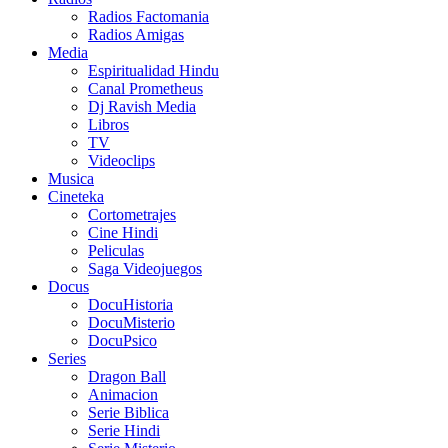
Radios Factomania
Radios Amigas
Media
Espiritualidad Hindu
Canal Prometheus
Dj Ravish Media
Libros
TV
Videoclips
Musica
Cineteka
Cortometrajes
Cine Hindi
Peliculas
Saga Videojuegos
Docus
DocuHistoria
DocuMisterio
DocuPsico
Series
Dragon Ball
Animacion
Serie Biblica
Serie Hindi