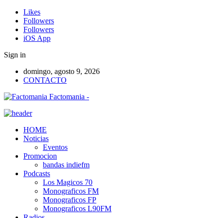
Likes
Followers
Followers
iOS App
Sign in
domingo, agosto 9, 2026
CONTACTO
Factomania -
HOME
Noticias
Eventos
Promocion
bandas indiefm
Podcasts
Los Magicos 70
Monograficos FM
Monograficos FP
Monograficos L90FM
Radios