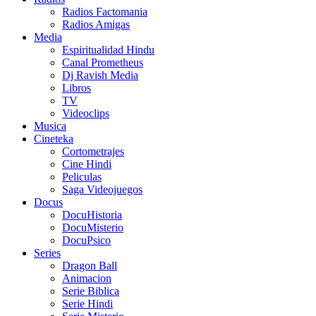
Radios Factomania
Radios Amigas
Media
Espiritualidad Hindu
Canal Prometheus
Dj Ravish Media
Libros
TV
Videoclips
Musica
Cineteka
Cortometrajes
Cine Hindi
Peliculas
Saga Videojuegos
Docus
DocuHistoria
DocuMisterio
DocuPsico
Series
Dragon Ball
Animacion
Serie Biblica
Serie Hindi