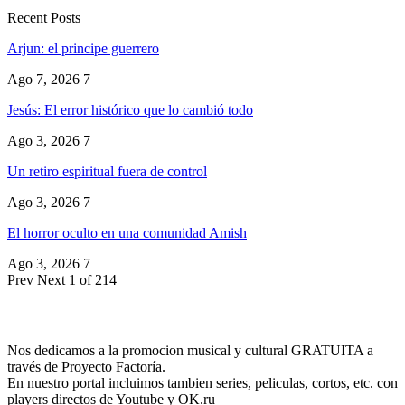
Recent Posts
Arjun: el principe guerrero
Ago 7, 2026
7
Jesús: El error histórico que lo cambió todo
Ago 3, 2026
7
Un retiro espiritual fuera de control
Ago 3, 2026
7
El horror oculto en una comunidad Amish
Ago 3, 2026
7
Prev
Next
1 of 214
Nos dedicamos a la promocion musical y cultural GRATUITA a
través de Proyecto Factoría.
En nuestro portal incluimos tambien series, peliculas, cortos, etc. con
players directos de Youtube y OK.ru