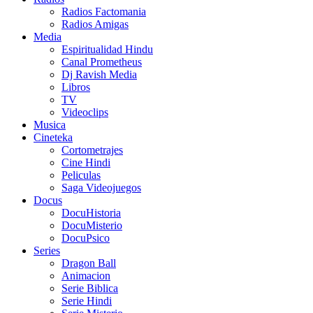
Radios Factomania
Radios Amigas
Media
Espiritualidad Hindu
Canal Prometheus
Dj Ravish Media
Libros
TV
Videoclips
Musica
Cineteka
Cortometrajes
Cine Hindi
Peliculas
Saga Videojuegos
Docus
DocuHistoria
DocuMisterio
DocuPsico
Series
Dragon Ball
Animacion
Serie Biblica
Serie Hindi