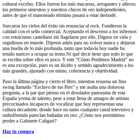
cultural excelso. Ellos fueron los más macarras, arrogantes y altivos;
los primeros siniestros y nuestros chicos de oro independientes,
antes de que el manoseado término pasara a estar demodé.
Surcaron los cielos del éxito sin renunciar al rock. Fundieron la
calidad con el sello comercial. Aceptando el descenso a los infiernos
con estoicismo castellano sin flagelarse por ello. Dignos en vida y
orgullosos en muerte. Dijeron adiós para no volver nunca y dejaron
una huella de lo más profunda, tanto que todavía hoy nadie ha
tenido narices a ocupar su trono.Ni qué decir tiene que todo lo que
se escriba sobre ellos es poco. Y este “Cómo Perdimos Madrid” no
es una excepción, pues es un lúcido y sentido agradecimiento a los
más grandes, ajustado con mimo, coherencia y objetividad.
Paso la última página y cierro el libro, mientras resuena un fino
swing llamado “Esclavo de tus Pies” y me asalta una dolorosa
pregunta, a la par que pienso en el desolador panorama de esta
España yerma de talento, pese a estar llena de amagos de artistas
precocinados incapaces de vocalizar que hoy representan una
cultura decadente, donde hace no tanto cualquier canal televisivo y
radiofórmula parecían bañadas en oro: ¿Cómo nos permitimos
perder a Gabinete Caligari?
Haz tu compra