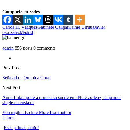
Comparte en redes
Carlos H. Vázquez
Gabinete Caligari
Jaime Urrutia
Javier
González
Madrid
admin
856 posts
0 comments
Prev Post
Señalada – Química Coral
Next Post
Anne Lukin pone a prueba su suerte en «Nere zortea», su primer
single en euskera
You might also like
More from author
Libros
¡Esas palmas, coño!