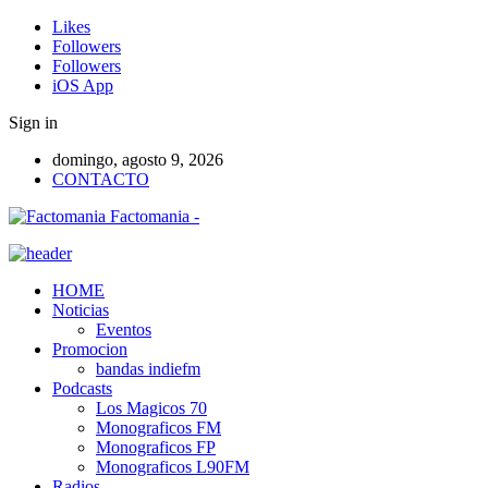
Likes
Followers
Followers
iOS App
Sign in
domingo, agosto 9, 2026
CONTACTO
Factomania -
HOME
Noticias
Eventos
Promocion
bandas indiefm
Podcasts
Los Magicos 70
Monograficos FM
Monograficos FP
Monograficos L90FM
Radios