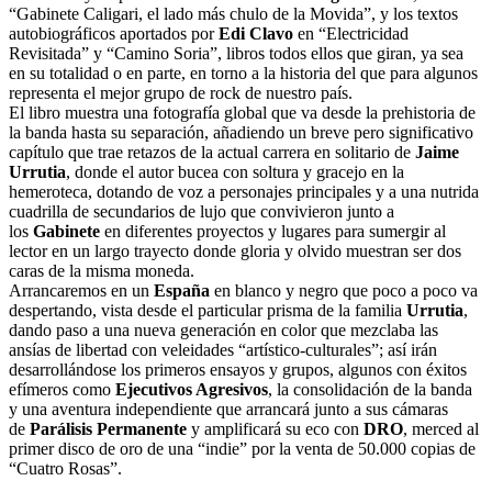
“Gabinete Caligari, el lado más chulo de la Movida”, y los textos
autobiográficos aportados por
Edi Clavo
en “Electricidad
Revisitada” y “Camino Soria”, libros todos ellos que giran, ya sea
en su totalidad o en parte, en torno a la historia del que para algunos
representa el mejor grupo de rock de nuestro país.
El libro muestra una fotografía global que va desde la prehistoria de
la banda hasta su separación, añadiendo un breve pero significativo
capítulo que trae retazos de la actual carrera en solitario de
Jaime
Urrutia
, donde el autor bucea con soltura y gracejo en la
hemeroteca, dotando de voz a personajes principales y a una nutrida
cuadrilla de secundarios de lujo que convivieron junto a
los
Gabinete
en diferentes proyectos y lugares para sumergir al
lector en un largo trayecto donde gloria y olvido muestran ser dos
caras de la misma moneda.
Arrancaremos en un
España
en blanco y negro que poco a poco va
despertando, vista desde el particular prisma de la familia
Urrutia
,
dando paso a una nueva generación en color que mezclaba las
ansías de libertad con veleidades “artístico-culturales”; así irán
desarrollándose los primeros ensayos y grupos, algunos con éxitos
efímeros como
Ejecutivos Agresivos
, la consolidación de la banda
y una aventura independiente que arrancará junto a sus cámaras
de
Parálisis Permanente
y amplificará su eco con
DRO
, merced al
primer disco de oro de una “indie” por la venta de 50.000 copias de
“Cuatro Rosas”.