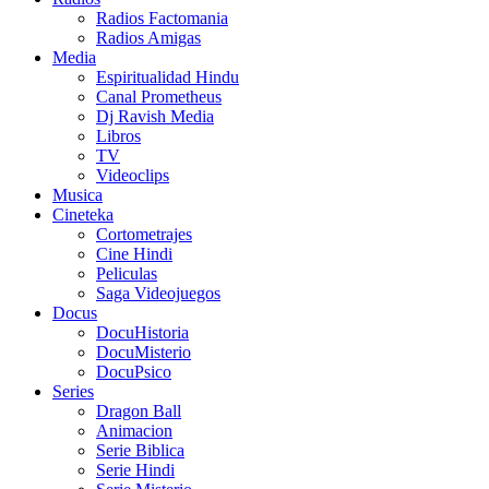
Radios Factomania
Radios Amigas
Media
Espiritualidad Hindu
Canal Prometheus
Dj Ravish Media
Libros
TV
Videoclips
Musica
Cineteka
Cortometrajes
Cine Hindi
Peliculas
Saga Videojuegos
Docus
DocuHistoria
DocuMisterio
DocuPsico
Series
Dragon Ball
Animacion
Serie Biblica
Serie Hindi