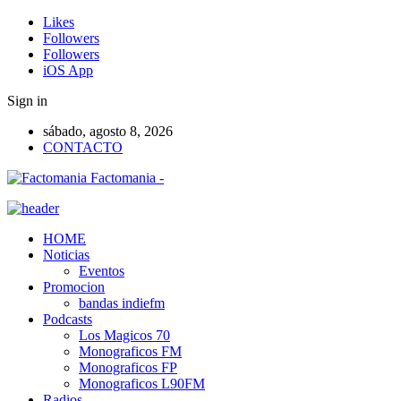
Likes
Followers
Followers
iOS App
Sign in
sábado, agosto 8, 2026
CONTACTO
Factomania -
HOME
Noticias
Eventos
Promocion
bandas indiefm
Podcasts
Los Magicos 70
Monograficos FM
Monograficos FP
Monograficos L90FM
Radios