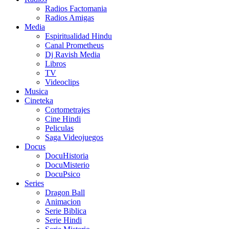
Radios Factomania
Radios Amigas
Media
Espiritualidad Hindu
Canal Prometheus
Dj Ravish Media
Libros
TV
Videoclips
Musica
Cineteka
Cortometrajes
Cine Hindi
Peliculas
Saga Videojuegos
Docus
DocuHistoria
DocuMisterio
DocuPsico
Series
Dragon Ball
Animacion
Serie Biblica
Serie Hindi