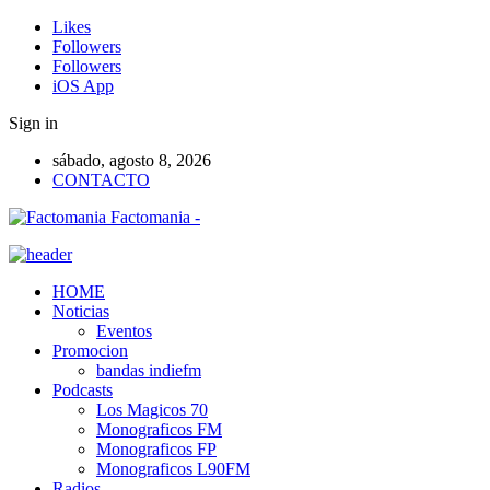
Likes
Followers
Followers
iOS App
Sign in
sábado, agosto 8, 2026
CONTACTO
Factomania -
HOME
Noticias
Eventos
Promocion
bandas indiefm
Podcasts
Los Magicos 70
Monograficos FM
Monograficos FP
Monograficos L90FM
Radios