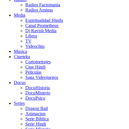
Radios Factomania
Radios Amigas
Media
Espiritualidad Hindu
Canal Prometheus
Dj Ravish Media
Libros
TV
Videoclips
Musica
Cineteka
Cortometrajes
Cine Hindi
Peliculas
Saga Videojuegos
Docus
DocuHistoria
DocuMisterio
DocuPsico
Series
Dragon Ball
Animacion
Serie Biblica
Serie Hindi