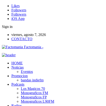
Likes
Followers
Followers
iOS App
Sign in
viernes, agosto 7, 2026
CONTACTO
Factomania -
HOME
Noticias
Eventos
Promocion
bandas indiefm
Podcasts
Los Magicos 70
Monograficos FM
Monograficos FP
Monograficos L90FM
Radios