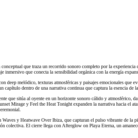
 conceptual que traza un recorrido sonoro completo por la experiencia d
je inmersivo que conecta la sensibilidad orgánica con la energía expan
n deep melódico, texturas atmosféricas y paisajes emocionales que evo
capítulo dentro de una narrativa continua que captura la esencia de la i
te que sitúa al oyente en un horizonte sonoro cálido y atmosférico, da
 Sunset Mirage y Feel the Heat Tonight expanden la narrativa hacia el at
ceremonial.
 Waves y Heatwave Over Ibiza, que capturan el pulso vibrante de la pi
 colectiva. El cierre llega con Afterglow on Playa Eterna, un amanec