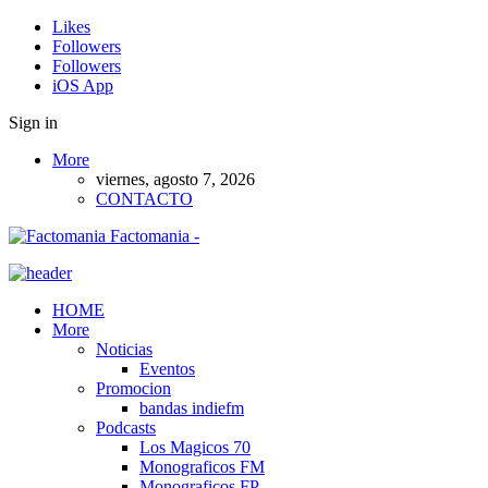
Likes
Followers
Followers
iOS App
Sign in
More
viernes, agosto 7, 2026
CONTACTO
Factomania -
HOME
More
Noticias
Eventos
Promocion
bandas indiefm
Podcasts
Los Magicos 70
Monograficos FM
Monograficos FP