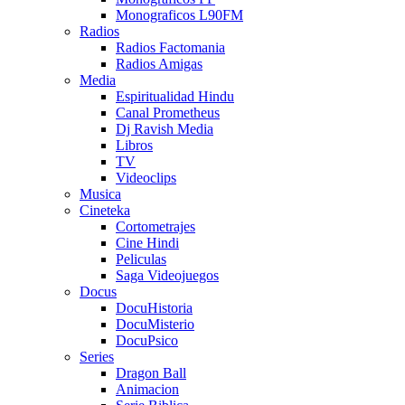
Monograficos L90FM
Radios
Radios Factomania
Radios Amigas
Media
Espiritualidad Hindu
Canal Prometheus
Dj Ravish Media
Libros
TV
Videoclips
Musica
Cineteka
Cortometrajes
Cine Hindi
Peliculas
Saga Videojuegos
Docus
DocuHistoria
DocuMisterio
DocuPsico
Series
Dragon Ball
Animacion