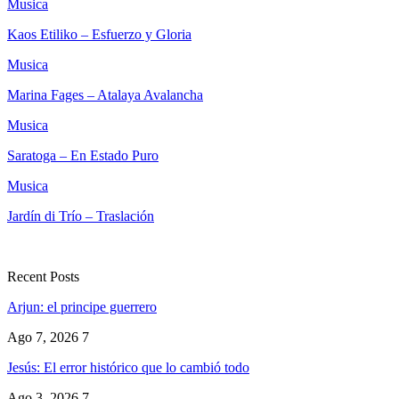
Musica
Kaos Etiliko – Esfuerzo y Gloria
Musica
Marina Fages – Atalaya Avalancha
Musica
Saratoga – En Estado Puro
Musica
Jardín di Trío – Traslación
Recent Posts
Arjun: el principe guerrero
Ago 7, 2026
7
Jesús: El error histórico que lo cambió todo
Ago 3, 2026
7