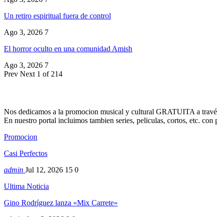
Un retiro espiritual fuera de control
Ago 3, 2026
7
El horror oculto en una comunidad Amish
Ago 3, 2026
7
Prev
Next
1 of 214
Nos dedicamos a la promocion musical y cultural GRATUITA a través
En nuestro portal incluimos tambien series, peliculas, cortos, etc. co
Promocion
Casi Perfectos
admin
Jul 12, 2026
15
0
Ultima Noticia
Gino Rodríguez lanza «Mix Carrete»