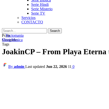
Serie Biblica
Serie Hindi
Serie Misterio
Serie TV
Servicios
CONTACTO
Posts
Categories
Music
Musica
Tags
JoakinCP – From Playa Eterna t
By
admin
Last updated
Jun 22, 2026
11
0