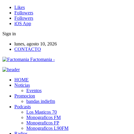
Likes
Followers
Followers
iOS App
Sign in
lunes, agosto 10, 2026
CONTACTO
Factomania -
HOME
Noticias
Eventos
Promocion
bandas indiefm
Podcasts
Los Magicos 70
Monograficos FM
Monograficos FP
Monograficos L90FM
Radios