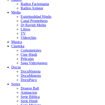
Radios Factomania
Radios Amigas
Media
Espiritualidad Hindu
Canal Prometheus
Dj Ravish Media
Libros
TV
Videoclips
Musica
Cineteka
Cortometrajes
Cine Hindi
Peliculas
Saga Videojuegos
Docus
DocuHistoria
DocuMisterio
DocuPsico
Series
Dragon Ball
Animacion
Serie Biblica
Serie Hindi