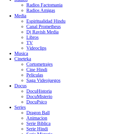
Radios Factomania
Radios Amigas
Media
Espiritualidad Hindu
Canal Prometheus
Dj Ravish Media
Libros
TV
Videoclips
Musica
Cineteka
Cortometrajes
Cine Hindi
Peliculas
Saga Videojuegos
Docus
DocuHistoria
DocuMisterio
DocuPsico
Series
Dragon Ball
Animacion
Serie Biblica
Serie Hindi