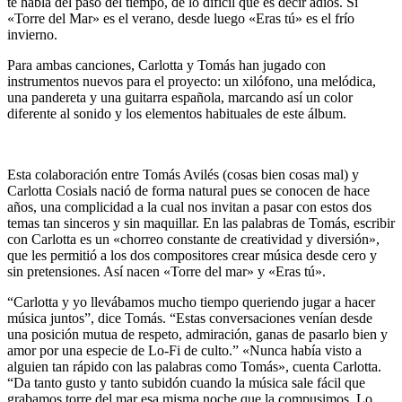
te habla del paso del tiempo, de lo difícil que es decir adiós. Si
«Torre del Mar» es el verano, desde luego «Eras tú» es el frío
invierno.
Para ambas canciones, Carlotta y Tomás han jugado con
instrumentos nuevos para el proyecto: un xilófono, una melódica,
una pandereta y una guitarra española, marcando así un color
diferente al sonido y los elementos habituales de este álbum.
Esta colaboración entre Tomás Avilés (cosas bien cosas mal) y
Carlotta Cosials nació de forma natural pues se conocen de hace
años, una complicidad a la cual nos invitan a pasar con estos dos
temas tan sinceros y sin maquillar. En las palabras de Tomás, escribir
con Carlotta es un «chorreo constante de creatividad y diversión»,
que les permitió a los dos compositores crear música desde cero y
sin pretensiones. Así nacen «Torre del mar» y «Eras tú».
“Carlotta y yo llevábamos mucho tiempo queriendo jugar a hacer
música juntos”, dice Tomás. “Estas conversaciones venían desde
una posición mutua de respeto, admiración, ganas de pasarlo bien y
amor por una especie de Lo-Fi de culto.” «Nunca había visto a
alguien tan rápido con las palabras como Tomás», cuenta Carlotta.
“Da tanto gusto y tanto subidón cuando la música sale fácil que
grabamos torre del mar esa misma noche que la compusimos. Lo