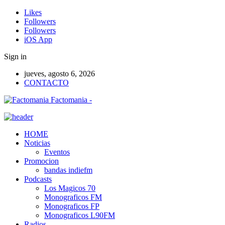
Likes
Followers
Followers
iOS App
Sign in
jueves, agosto 6, 2026
CONTACTO
Factomania -
HOME
Noticias
Eventos
Promocion
bandas indiefm
Podcasts
Los Magicos 70
Monograficos FM
Monograficos FP
Monograficos L90FM
Radios