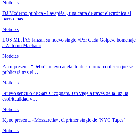
Noticias
DJ Moderno publica «Lavapiés», una carta de amor electrónica al
barrio más…
Noticias
LOS MEJÍAS lanzan su nuevo single «Por Cada Golpe», homenaje
a Antonio Machado
Noticias
Arco presenta “Debo”, nuevo adelanto de su próximo disco que se
publicará tras el…
Noticias
Nuevo sencillo de Sara Cicognani. Un viaje a través de la luz, la
espiritualidad y…
Noticias
Kyne presenta «Mozzarella», el primer single de ‘NYC Tapes’
Noticias