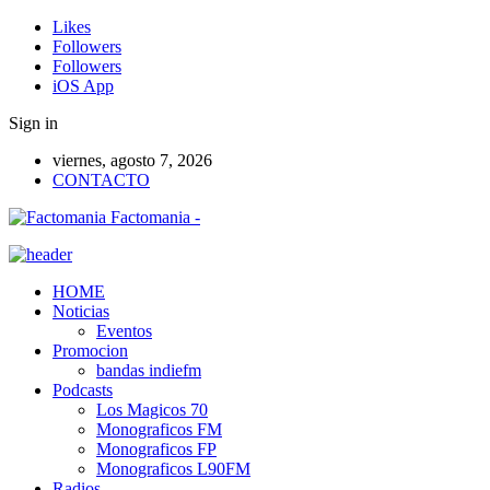
Likes
Followers
Followers
iOS App
Sign in
viernes, agosto 7, 2026
CONTACTO
Factomania -
HOME
Noticias
Eventos
Promocion
bandas indiefm
Podcasts
Los Magicos 70
Monograficos FM
Monograficos FP
Monograficos L90FM
Radios