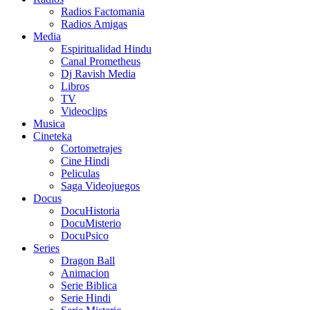
Radios Factomania
Radios Amigas
Media
Espiritualidad Hindu
Canal Prometheus
Dj Ravish Media
Libros
TV
Videoclips
Musica
Cineteka
Cortometrajes
Cine Hindi
Peliculas
Saga Videojuegos
Docus
DocuHistoria
DocuMisterio
DocuPsico
Series
Dragon Ball
Animacion
Serie Biblica
Serie Hindi