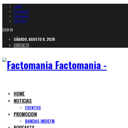
Likes
Followers
Followers
iOS App
SIGN IN
SÁBADO, AGOSTO 8, 2026
CONTACTO
Factomania -
HOME
NOTICIAS
EVENTOS
PROMOCION
BANDAS INDIEFM
PODCASTS