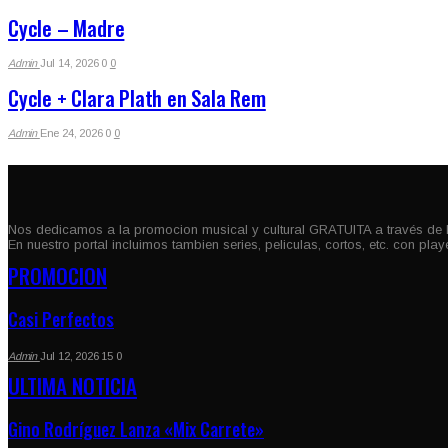
Cycle – Madre
Admin
Jul 14, 2026
0
0
Cycle + Clara Plath en Sala Rem
Admin
Ene 24, 2026
0
0
Nos dedicamos a la promocion musical y cultural GRATUITA a través de 
En nuestro portal incluimos tambien series, peliculas, cortos, etc. con pla
PROMOCION
Casi Perfectos
Admin
Jul 12, 2026
15
0
ULTIMA NOTICIA
Gino Rodríguez Lanza «Mix Carrete»