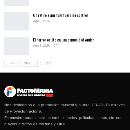
Un retiro espiritual fuera de control
Ago 3, 2026
7
El horror oculto en una comunidad Amish
Ago 3, 2026
7
PREV
NEXT
1 of 214
Nos dedicamos a la promocion musical y cultural GRATUITA a través
de Proyecto Factoría.
En nuestro portal incluimos tambien series, peliculas, cortos, etc. con
players directos de Youtube y OK.ru