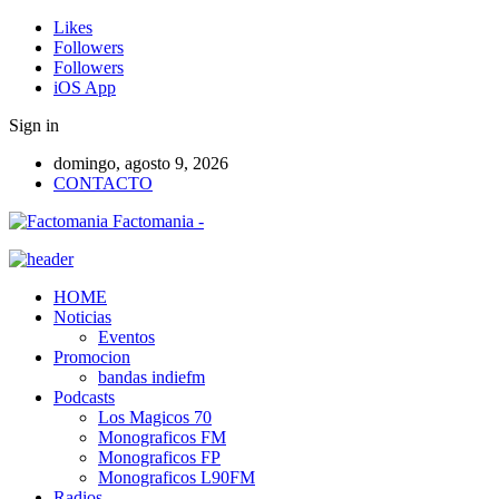
Likes
Followers
Followers
iOS App
Sign in
domingo, agosto 9, 2026
CONTACTO
Factomania -
HOME
Noticias
Eventos
Promocion
bandas indiefm
Podcasts
Los Magicos 70
Monograficos FM
Monograficos FP
Monograficos L90FM
Radios