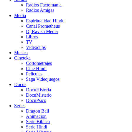
Radios Factomania
Radios Amigas
Media
Espiritualidad Hindu
Canal Prometheus
Dj Ravish Media
Libros
TV
Videoclips
Musica
Cineteka
Cortometrajes
Cine Hindi
Peliculas
Saga Videojuegos
Docus
DocuHistoria
DocuMisterio
DocuPsico
Series
Dragon Ball
Animacion
Serie Biblica
Serie Hindi