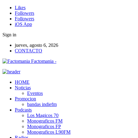
Likes
Followers
Followers
iOS App
Sign in
jueves, agosto 6, 2026
CONTACTO
Factomania -
HOME
Noticias
Eventos
Promocion
bandas indiefm
Podcasts
Los Magicos 70
Monograficos FM
Monograficos FP
Monograficos L90FM
Radios