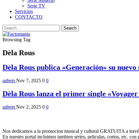
Serie Misterio
Serie TV
Servicios
CONTACTO
Browsing Tag
Dèla Rous
Dèla Rous publica «Generación» su nuevo s
admin
Nov 7, 2025
0
0
Dèla Rous lanza el primer single «Voyager
admin
Nov 2, 2025
0
0
Nos dedicamos a la promocion musical y cultural GRATUITA a través
En nuestro portal incluimos tambien series, peliculas, cortos, etc. co