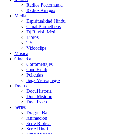
Radios Factomania
Radios Amigas
Media
Espiritualidad Hindu
Canal Prometheus
Dj Ravish Media
Libros
TV
Videoclips
Musica
Cineteka
Cortometrajes
Cine Hindi
Peliculas
Saga Videojuegos
Docus
DocuHistoria
DocuMisterio
DocuPsico
Series
Dragon Ball
Animacion
Serie Biblica
Serie Hindi