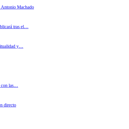
a Antonio Machado
blicará tras el…
ritualidad y…
o con las…
n directo