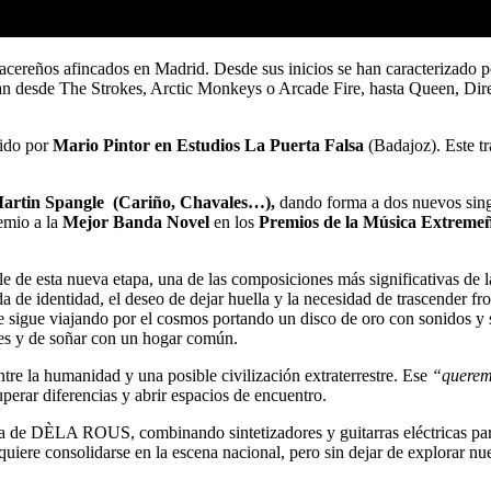
cereños afincados en Madrid. Desde sus inicios se han caracterizado po
 van desde The Strokes, Arctic Monkeys o Arcade Fire, hasta Queen, Di
ido por
Mario Pintor en Estudios La Puerta Falsa
(Badajoz). Este tr
artin Spangle
(Cariño, Chavales…),
dando forma a dos nuevos sing
emio a la
Mejor Banda Novel
en los
Premios de la Música Extreme
le de esta nueva etapa, una de las composiciones más significativas de l
de identidad, el deseo de dejar huella y la necesidad de trascender fr
e sigue viajando por el cosmos portando un disco de oro con sonidos y 
es y de soñar con un hogar común.
entre la humanidad y una posible civilización extraterrestre. Ese
“querem
uperar diferencias y abrir espacios de encuentro.
ta de DÈLA ROUS, combinando sintetizadores y guitarras eléctricas para
quiere consolidarse en la escena nacional, pero sin dejar de explorar nu