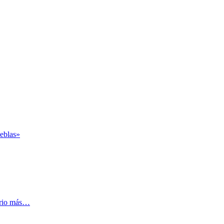
ieblas»
rrio más…