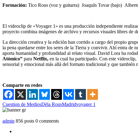
Formación:
Tico Rous (voz y guitarra) Joaquín Tovar (bajo) Alberto 
El videoclip de «Voyager 1» es una producción independiente realiz
proyecto combina imágenes de archivo y recursos visuales libres de d
La dirección creativa y la edición han corrido a cargo del propio grup
la pena quedarse entre los seres de la Tierra y convivir. Ahí entra de
aporta humanidad y profundidad al relato visual. David Lora ha roda
Atómico”
para
Netflix,
en la cual ha participado. Con este videoclip
sensorial y emocional más allá del formato tradicional y que también
Comparte en redes
Cuestion de Medios
Dèla Rous
Madrid
voyager 1
admin
856 posts
0 comments