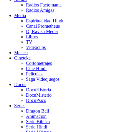
Radios Factomania
Radios Amigas
Media
Espiritualidad Hindu
Canal Prometheus
Dj Ravish Media
Libros
TV
Videoclips
Musica
Cineteka
Cortometrajes
Cine Hindi
Peliculas
Saga Videojuegos
Docus
DocuHistoria
DocuMisterio
DocuPsico
Series
Dragon Ball
Animacion
Serie Biblica
Serie Hindi