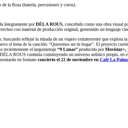
de la Rosa (batería, percusiones y coros).
ada íntegramente por
DÈLA ROUS
, concebido como una obra visual po
erechos con material de producción original, generando un lenguaje cin
o, buscando reflejar la mirada de un viajero extraterrestre que explora 
 nuevo el lema de la canción: “Queremos ser tu hogar”. El proyecto cuent
do recientemente el largometraje
“9 Lunas”
producida por
Movistar+,
, DÈLA ROUS continúa construyendo un universo artístico propio, en el
 mostrarán en formato
concierto el 22 de noviembre en
Café La Palma