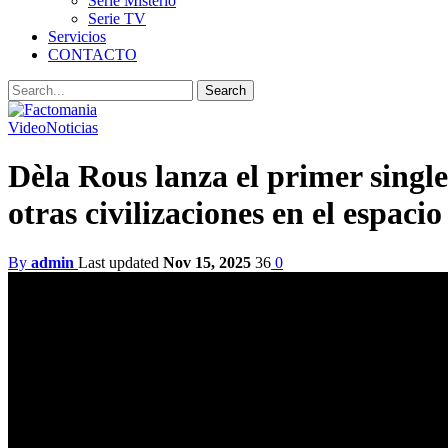
Serie Misterio
Serie TV
Servicios
CONTACTO
Video
Noticias
Dèla Rous lanza el primer singl
otras civilizaciones en el espacio
By
admin
Last updated
Nov 15, 2025
36
0