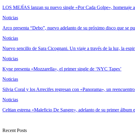
LOS MEJÍAS lanzan su nuevo single «Por Cada Golpe», homenaje 
Noticias
Arco presenta “Debo”, nuevo adelanto de su próximo disco que se pu
Noticias
Nuevo sencillo de Sara Cicognani. Un viaje a través de la luz, la espi
Noticias
Kyne presenta «Mozzarella», el primer single de ‘NYC Tapes’
Noticias
Silvia Coral y los Arrecifes regresan con «Panorama», un reencuentr
Noticias
Celtian estrena «Maleficio De Sangre», adelanto de su primer álbum e
Recent Posts