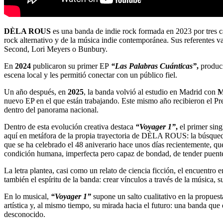
DÈLA ROUS
es una banda de indie rock formada en 2023 por tres ca
rock alternativo y de la música indie contemporánea. Sus referentes
Second, Lori Meyers o Bunbury.
En
2024
publicaron su primer EP
“Las Palabras Cuánticas”
,
produc
escena local y les permitió conectar con un público fiel.
Un año después, en
2025
, la banda volvió al estudio en Madrid con
M
nuevo EP en el que están trabajando. Este mismo año recibieron el Pr
dentro del panorama nacional.
Dentro de esta evolución creativa destaca
“Voyager 1”
,
el primer sing
aquí en metáfora de la propia trayectoria de DÈLA ROUS: la búsqueda 
que se ha celebrado el 48 aniverario hace unos días recientemente, qu
condición humana, imperfecta pero capaz de bondad, de tender puent
La letra plantea, casi como un relato de ciencia ficción, el encuentro 
también el espíritu de la banda: crear vínculos a través de la música, s
En lo musical,
“Voyager 1”
supone un salto cualitativo en la propues
artística y, al mismo tiempo, su mirada hacia el futuro: una banda que 
desconocido.