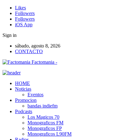
Likes
Followers
Followers
iOS App
Sign in
sábado, agosto 8, 2026
CONTACTO
Factomania -
HOME
Noticias
Eventos
Promocion
bandas indiefm
Podcasts
Los Magicos 70
Monograficos FM
Monograficos FP
Monograficos L90FM
Radios