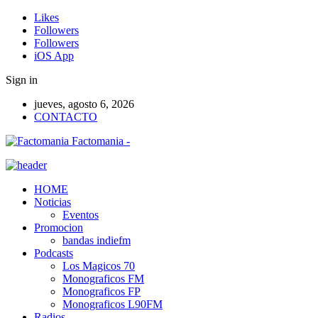
Likes
Followers
Followers
iOS App
Sign in
jueves, agosto 6, 2026
CONTACTO
Factomania -
HOME
Noticias
Eventos
Promocion
bandas indiefm
Podcasts
Los Magicos 70
Monograficos FM
Monograficos FP
Monograficos L90FM
Radios