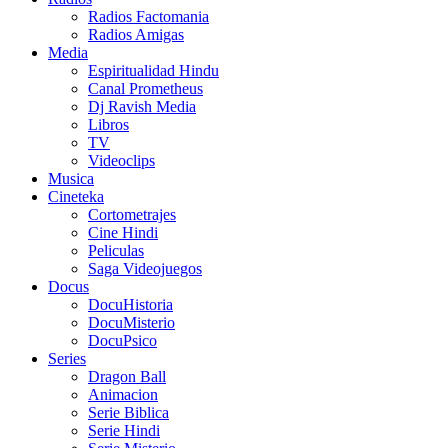
Radios Factomania
Radios Amigas
Media
Espiritualidad Hindu
Canal Prometheus
Dj Ravish Media
Libros
TV
Videoclips
Musica
Cineteka
Cortometrajes
Cine Hindi
Peliculas
Saga Videojuegos
Docus
DocuHistoria
DocuMisterio
DocuPsico
Series
Dragon Ball
Animacion
Serie Biblica
Serie Hindi