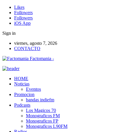
Likes
Followers
Followers
iOS App
Sign in
viernes, agosto 7, 2026
CONTACTO
Factomania -
HOME
Noticias
Eventos
Promocion
bandas indiefm
Podcasts
Los Magicos 70
Monograficos FM
Monograficos FP
Monograficos L90FM
Radios