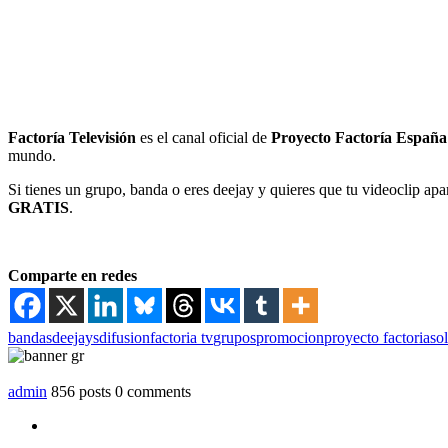
Factoría Televisión
es el canal oficial de
Proyecto Factoría España
mundo.
Si tienes un grupo, banda o eres deejay y quieres que tu videoclip apa
GRATIS
.
Comparte en redes
bandas
deejays
difusion
factoria tv
grupos
promocion
proyecto factoria
sol
admin
856 posts
0 comments