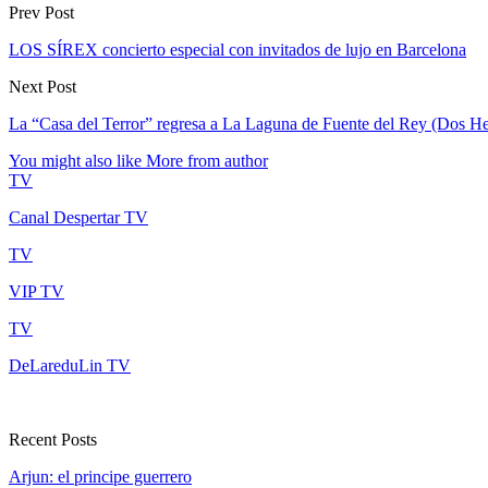
Prev Post
LOS SÍREX concierto especial con invitados de lujo en Barcelona
Next Post
La “Casa del Terror” regresa a La Laguna de Fuente del Rey (Dos H
You might also like
More from author
TV
Canal Despertar TV
TV
VIP TV
TV
DeLareduLin TV
Recent Posts
Arjun: el principe guerrero