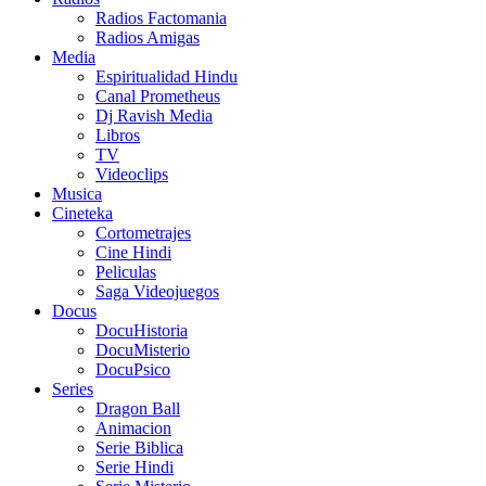
Radios Factomania
Radios Amigas
Media
Espiritualidad Hindu
Canal Prometheus
Dj Ravish Media
Libros
TV
Videoclips
Musica
Cineteka
Cortometrajes
Cine Hindi
Peliculas
Saga Videojuegos
Docus
DocuHistoria
DocuMisterio
DocuPsico
Series
Dragon Ball
Animacion
Serie Biblica
Serie Hindi