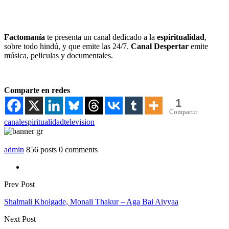
Factomanía
te presenta un canal dedicado a la
espiritualidad
,
sobre todo hindú, y que emite las 24/7.
Canal Despertar
emite
música, peliculas y documentales.
Comparte en redes
1
Compartir
canal
espiritualidad
television
admin
856 posts
0 comments
Prev Post
Shalmali Kholgade, Monali Thakur – Aga Bai Aiyyaa
Next Post