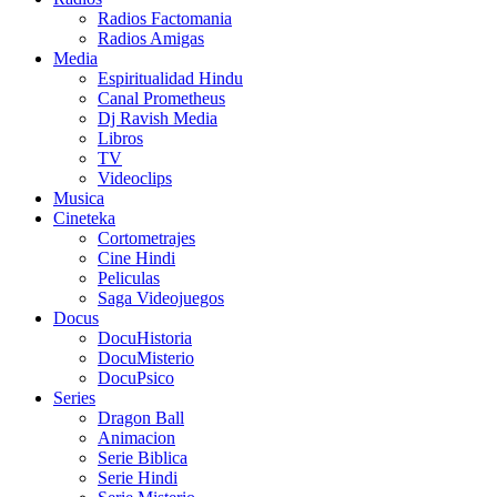
Radios Factomania
Radios Amigas
Media
Espiritualidad Hindu
Canal Prometheus
Dj Ravish Media
Libros
TV
Videoclips
Musica
Cineteka
Cortometrajes
Cine Hindi
Peliculas
Saga Videojuegos
Docus
DocuHistoria
DocuMisterio
DocuPsico
Series
Dragon Ball
Animacion
Serie Biblica
Serie Hindi