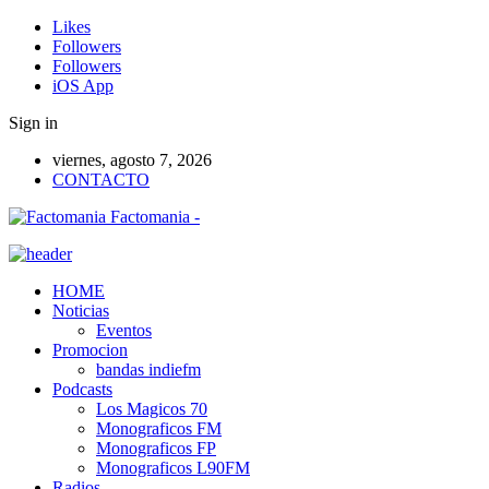
Likes
Followers
Followers
iOS App
Sign in
viernes, agosto 7, 2026
CONTACTO
Factomania -
HOME
Noticias
Eventos
Promocion
bandas indiefm
Podcasts
Los Magicos 70
Monograficos FM
Monograficos FP
Monograficos L90FM
Radios