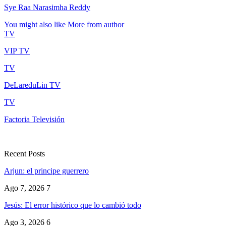
Sye Raa Narasimha Reddy
You might also like
More from author
TV
VIP TV
TV
DeLareduLin TV
TV
Factoria Televisión
Recent Posts
Arjun: el principe guerrero
Ago 7, 2026
7
Jesús: El error histórico que lo cambió todo
Ago 3, 2026
6