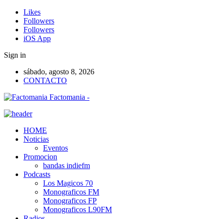
Likes
Followers
Followers
iOS App
Sign in
sábado, agosto 8, 2026
CONTACTO
Factomania -
HOME
Noticias
Eventos
Promocion
bandas indiefm
Podcasts
Los Magicos 70
Monograficos FM
Monograficos FP
Monograficos L90FM
Radios