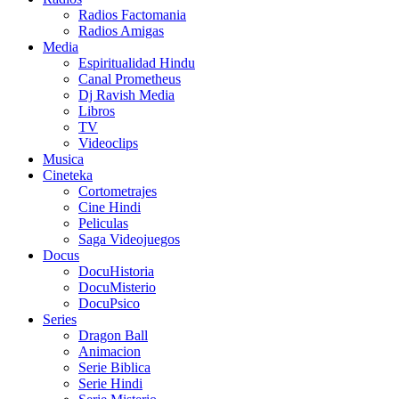
Radios Factomania
Radios Amigas
Media
Espiritualidad Hindu
Canal Prometheus
Dj Ravish Media
Libros
TV
Videoclips
Musica
Cineteka
Cortometrajes
Cine Hindi
Peliculas
Saga Videojuegos
Docus
DocuHistoria
DocuMisterio
DocuPsico
Series
Dragon Ball
Animacion
Serie Biblica
Serie Hindi